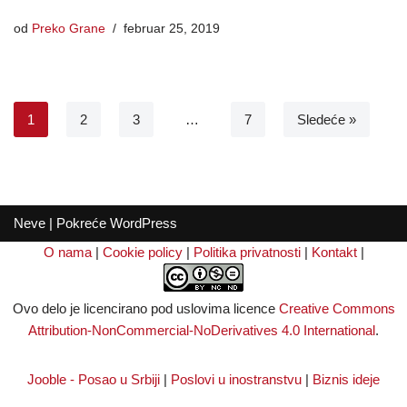
od
Preko Grane
februar 25, 2019
1
2
3
…
7
Sledeće »
Neve
| Pokreće
WordPress
O nama
|
Cookie policy
|
Politika privatnosti
|
Kontakt
|
Ovo delo je licencirano pod uslovima licence
Creative Commons
Attribution-NonCommercial-NoDerivatives 4.0 International
.
Jooble - Posao u Srbiji
|
Poslovi u inostranstvu
|
Biznis ideje