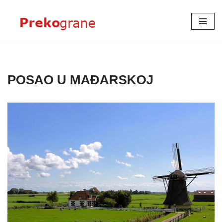
Skoči
na
sadržaj
POSAO U MAĐARSKOJ