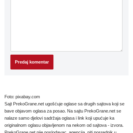
Foto: pixabay.com
Sajt PrekoGrane.net ugošćuje oglase sa drugih sajtova koji se
bave objavom oglasa za posao. Na sajtu PrekoGrane.net se
nalaze samo djelovi sadržaja oglasa i link koji upućuje ka
originalnom oglasu objavljenom na nekom od sajtova - izvora.
PrekoGrane.net nije poslodavac, agencija, niti posrednik u