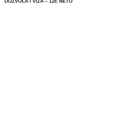
DOZVOLA I VIZA – 12E NETO