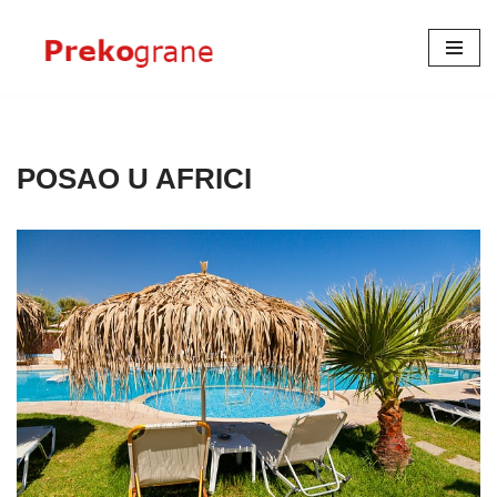
Skoči
na
sadržaj
POSAO U AFRICI