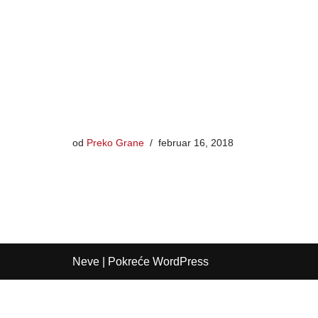
od
Preko Grane
februar 16, 2018
Neve
| Pokreće
WordPress