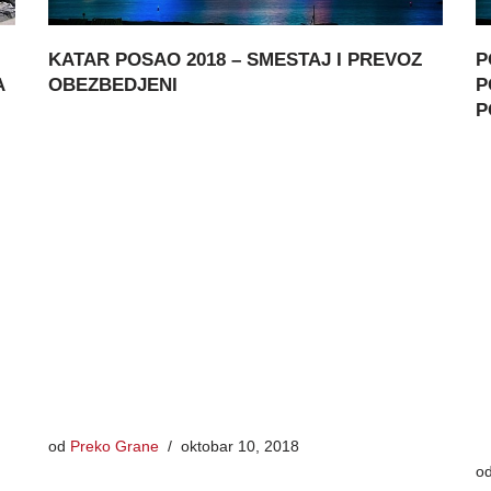
KATAR POSAO 2018 – SMESTAJ I PREVOZ
P
OBEZBEDJENI
P
A
P
od
Preko Grane
oktobar 10, 2018
o