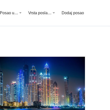
Posao u…
Vrsta posla…
Dodaj posao