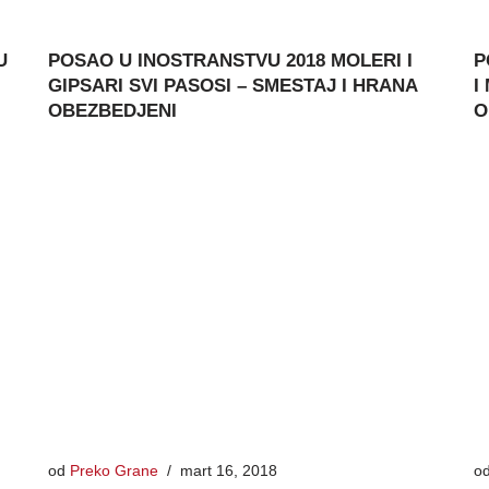
U
POSAO U INOSTRANSTVU 2018 MOLERI I
P
GIPSARI SVI PASOSI – SMESTAJ I HRANA
I
OBEZBEDJENI
O
od
Preko Grane
mart 16, 2018
o