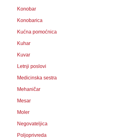
Konobar
Konobarica
Kućna pomoćnica
Kuhar
Kuvar
Letnji poslovi
Medicinska sestra
Mehaničar
Mesar
Moler
Negovateljica
Poljoprivreda