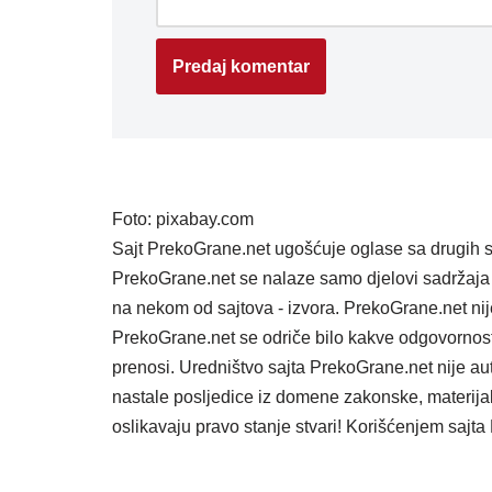
Foto: pixabay.com
Sajt PrekoGrane.net ugošćuje oglase sa drugih s
PrekoGrane.net se nalaze samo djelovi sadržaja 
na nekom od sajtova - izvora. PrekoGrane.net nij
PrekoGrane.net se odriče bilo kakve odgovornost
prenosi. Uredništvo sajta PrekoGrane.net nije au
nastale posljedice iz domene zakonske, materijaln
oslikavaju pravo stanje stvari! Korišćenjem saj