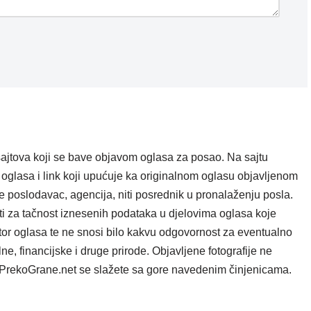
ajtova koji se bave objavom oglasa za posao. Na sajtu
oglasa i link koji upućuje ka originalnom oglasu objavljenom
e poslodavac, agencija, niti posrednik u pronalaženju posla.
i za tačnost iznesenih podataka u djelovima oglasa koje
tor oglasa te ne snosi bilo kakvu odgovornost za eventualno
e, financijske i druge prirode. Objavljene fotografije ne
ta PrekoGrane.net se slažete sa gore navedenim činjenicama.