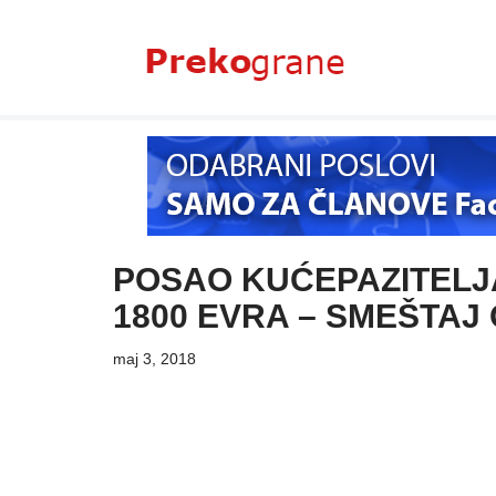
Skoči
na
sadržaj
POSAO KUĆEPAZITELJ
1800 EVRA – SMEŠTAJ
maj 3, 2018