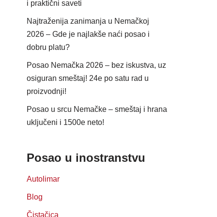
i praktični saveti
Najtraženija zanimanja u Nemačkoj
2026 – Gde je najlakše naći posao i
dobru platu?
Posao Nemačka 2026 – bez iskustva, uz
osiguran smeštaj! 24e po satu rad u
proizvodnji!
Posao u srcu Nemačke – smeštaj i hrana
uključeni i 1500e neto!
Posao u inostranstvu
Autolimar
Blog
Čistačica