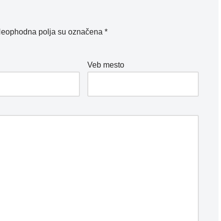
eophodna polja su označena
*
*
Veb mesto