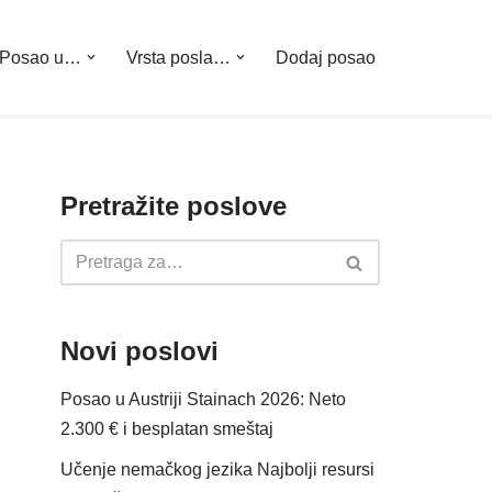
Posao u…
Vrsta posla…
Dodaj posao
Pretražite poslove
Novi poslovi
Posao u Austriji Stainach 2026: Neto
2.300 € i besplatan smeštaj
Učenje nemačkog jezika Najbolji resursi