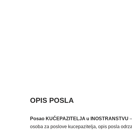
OPIS POSLA
Posao KUĆEPAZITELJA u INOSTRANSTVU
–
osoba za poslove kucepazitelja, opis posla odrz