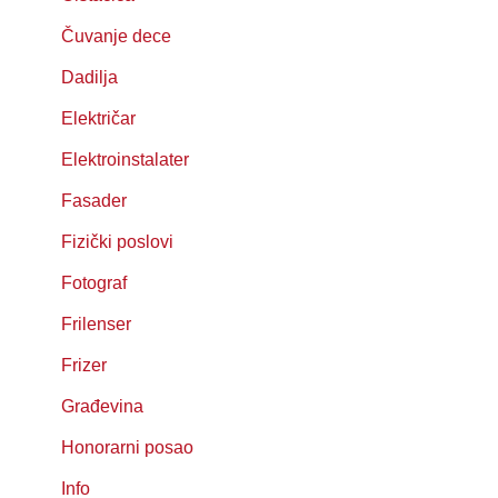
Čuvanje dece
Dadilja
Električar
Elektroinstalater
Fasader
Fizički poslovi
Fotograf
Frilenser
Frizer
Građevina
Honorarni posao
Info