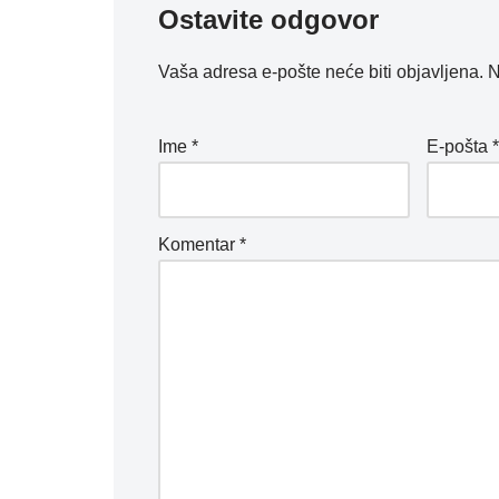
Ostavite odgovor
Vaša adresa e-pošte neće biti objavljena.
N
Ime
*
E-pošta
Komentar
*