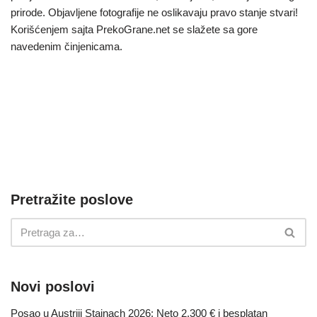
prirode. Objavljene fotografije ne oslikavaju pravo stanje stvari!
Korišćenjem sajta PrekoGrane.net se slažete sa gore
navedenim činjenicama.
Pretražite poslove
Novi poslovi
Posao u Austriji Stainach 2026: Neto 2.300 € i besplatan