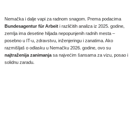
Nemačka i dalje vapi za radnom snagom. Prema podacima
Bundesagentur für Arbeit
i različitih analiza iz 2025. godine,
zemlja ima desetine hiljada nepopunjenih radnih mesta –
posebno u IT-u, zdravstvu, inženjeringu i zanatima. Ako
razmišljaš o odlasku u Nemačku 2026. godine, ovo su
najtraženija zanimanja
sa najvećim šansama za vizu, posao i
solidnu zaradu.