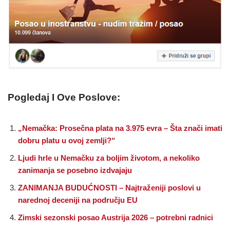
Pogledaj I Ove Poslove:
„Nemačka: Prosečna plata na 3.975 evra – Šta znači imati
dobru platu u ovoj zemlji?“
Ljudi hrle u Nemačku za boljim životom, a nekoliko
zanimanja se posebno izdvajaju
ZANIMANJA BUDUĆNOSTI – Najtraženiji poslovi u
narednoj deceniji na području EU
Zimski sezonski posao Austrija 2026 – potrebni radnici