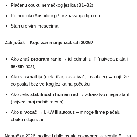
Plaćenu obuku nemačkog jezika (B1–B2)
Pomoć oko Ausbildung / priznavanja diploma
Stan u prvim mesecima
Zaključak – Koje zanimanje izabrati 2026?
Ako znaš
programiranje
→ idi odmah u IT (najveća plata i
fleksibilnost)
Ako si
zanatlija
(električar, zavarivač, instalater) → najbrže
do posla i bez velikog jezika na početku
Ako želiš
stabilnost i human rad
→ zdravstvo i nega starih
(najveći broj radnih mesta)
Ako si
vozač
→ LKW ili autobus – mnoge firme plaćaju
obuku i daju stan
Nemačka 2026. godine i dalje ostaje najotvorenija zemlja EU za