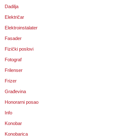
Dadilja
Električar
Elektroinstalater
Fasader
Fizički poslovi
Fotograf
Frilenser
Frizer
Građevina
Honorarni posao
Info
Konobar
Konobarica