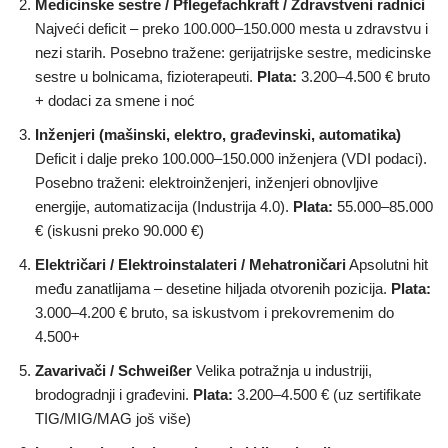
Medicinske sestre / Pflegefachkraft / Zdravstveni radnici
Najveći deficit – preko 100.000–150.000 mesta u zdravstvu i
nezi starih. Posebno tražene: gerijatrijske sestre, medicinske
sestre u bolnicama, fizioterapeuti.
Plata:
3.200–4.500 € bruto
+ dodaci za smene i noć
Inženjeri (mašinski, elektro, građevinski, automatika)
Deficit i dalje preko 100.000–150.000 inženjera (VDI podaci).
Posebno traženi: elektroinženjeri, inženjeri obnovljive
energije, automatizacija (Industrija 4.0).
Plata:
55.000–85.000
€ (iskusni preko 90.000 €)
Električari / Elektroinstalateri / Mehatroničari
Apsolutni hit
među zanatlijama – desetine hiljada otvorenih pozicija.
Plata:
3.000–4.200 € bruto, sa iskustvom i prekovremenim do
4.500+
Zavarivači / Schweißer
Velika potražnja u industriji,
brodogradnji i građevini.
Plata:
3.200–4.500 € (uz sertifikate
TIG/MIG/MAG još više)