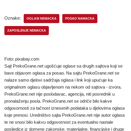
Oznake:
OGLASI NEMACKA
POSAO NAMACKA
ZAPOSLENJE NEMACKA
Foto: pixabay.com
Sajt PrekoGrane.net ugošćuje oglase sa drugih sajtova koji se
bave objavom oglasa za posao. Na sajtu PrekoGrane.net se
nalaze samo djelovi sadržaja oglasa i link koji upućuje ka
originalnom oglasu objavljenom na nekom od sajtova - izvora.
PrekoGrane.net nije poslodavac, agencija, niti posrednik u
pronalaženju posla. PrekoGrane.net se odriče bilo kakve
odgovornosti za tačnost iznesenih podataka u djelovima oglasa
koje prenosi. Uredništvo sajta PrekoGrane.net nije autor oglasa
te ne snosi bilo kakvu odgovornost za eventualno nastale
posljedice iz domene zakonske, materijalne, financijske i druge