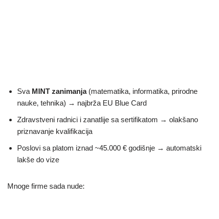
Sva
MINT zanimanja
(matematika, informatika, prirodne
nauke, tehnika) → najbrža EU Blue Card
Zdravstveni radnici i zanatlije sa sertifikatom → olakšano
priznavanje kvalifikacija
Poslovi sa platom iznad ~45.000 € godišnje → automatski
lakše do vize
Mnoge firme sada nude: