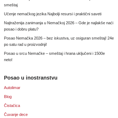
smeštaj
Učenje nemačkog jezika Najbolji resursi i praktični saveti
Najtraženija zanimanja u Nemačkoj 2026 – Gde je najlakše naći
posao i dobru platu?
Posao Nemačka 2026 – bez iskustva, uz osiguran smeštaj! 24e
po satu rad u proizvodnji!
Posao u srcu Nemačke – smeštaj i hrana uključeni i 1500e
neto!
Posao u inostranstvu
Autolimar
Blog
Čistačica
Čuvanje dece