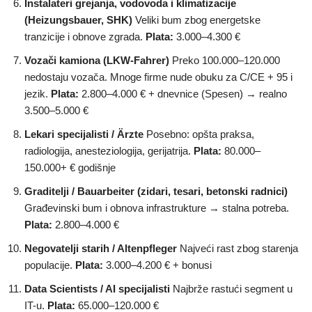
Instalateri grejanja, vodovoda i klimatizacije
(Heizungsbauer, SHK)
Veliki bum zbog energetske
tranzicije i obnove zgrada.
Plata:
3.000–4.300 €
Vozači kamiona (LKW-Fahrer)
Preko 100.000–120.000
nedostaju vozača. Mnoge firme nude obuku za C/CE + 95 i
jezik.
Plata:
2.800–4.000 € + dnevnice (Spesen) → realno
3.500–5.000 €
Lekari specijalisti / Ärzte
Posebno: opšta praksa,
radiologija, anesteziologija, gerijatrija.
Plata:
80.000–
150.000+ € godišnje
Graditelji / Bauarbeiter (zidari, tesari, betonski radnici)
Građevinski bum i obnova infrastrukture → stalna potreba.
Plata:
2.800–4.000 €
Negovatelji starih / Altenpfleger
Najveći rast zbog starenja
populacije.
Plata:
3.000–4.200 € + bonusi
Data Scientists / AI specijalisti
Najbrže rastući segment u
IT-u.
Plata:
65.000–120.000 €