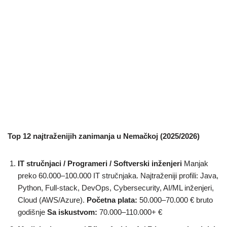
Top 12 najtraženijih zanimanja u Nemačkoj (2025/2026)
IT stručnjaci / Programeri / Softverski inženjeri
Manjak
preko 60.000–100.000 IT stručnjaka. Najtraženiji profili: Java,
Python, Full-stack, DevOps, Cybersecurity, AI/ML inženjeri,
Cloud (AWS/Azure).
Početna plata:
50.000–70.000 € bruto
godišnje
Sa iskustvom:
70.000–110.000+ €