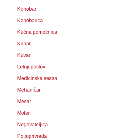
Konobar
Konobarica
Kućna pomoćnica
Kuhar
Kuvar
Letnji poslovi
Medicinska sestra
Mehaničar
Mesar
Moler
Negovateljica
Poljoprivreda