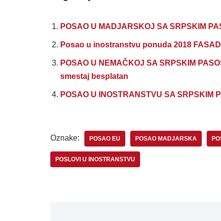
POSAO U MADJARSKOJ SA SRPSKIM PASOSE
Posao u inostranstvu ponuda 2018 FASADE
POSAO U NEMAČKOJ SA SRPSKIM PASOSEM –
smestaj besplatan
POSAO U INOSTRANSTVU SA SRPSKIM PASO
Oznake:
POSAO EU
POSAO MADJARSKA
PO
POSLOVI U INOSTRANSTVU