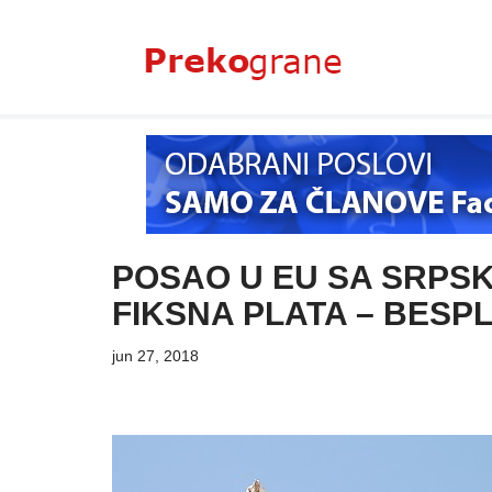
Skoči
na
sadržaj
POSAO U EU SA SRPS
FIKSNA PLATA – BESP
jun 27, 2018