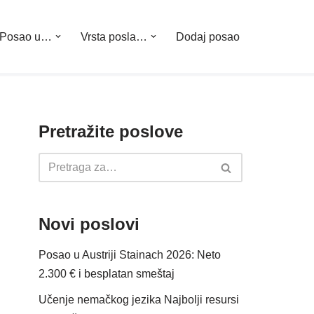
Posao u…
Vrsta posla…
Dodaj posao
Pretražite poslove
Novi poslovi
Posao u Austriji Stainach 2026: Neto
2.300 € i besplatan smeštaj
Učenje nemačkog jezika Najbolji resursi