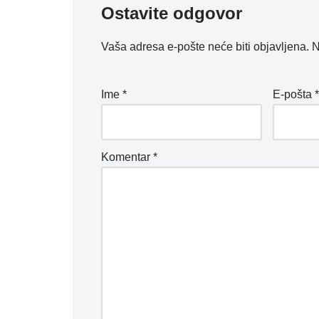
Ostavite odgovor
Vaša adresa e-pošte neće biti objavljena.
N
Ime
*
E-pošta
Komentar
*