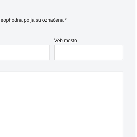
eophodna polja su označena
*
*
Veb mesto