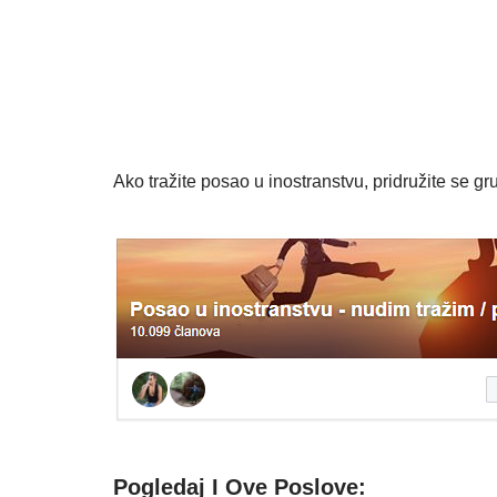
Ako tražite posao u inostranstvu, pridružite se gru
Pogledaj I Ove Poslove: