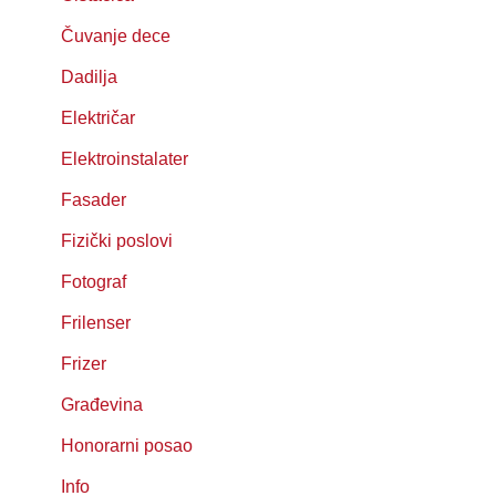
Čuvanje dece
Dadilja
Električar
Elektroinstalater
Fasader
Fizički poslovi
Fotograf
Frilenser
Frizer
Građevina
Honorarni posao
Info