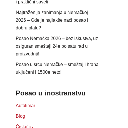
i praktični saveti
Najtraženija zanimanja u Nemačkoj
2026 – Gde je najlakše naći posao i
dobru platu?
Posao Nemačka 2026 – bez iskustva, uz
osiguran smeštaj! 24e po satu rad u
proizvodnji!
Posao u srcu Nemačke – smeštaj i hrana
uključeni i 1500e neto!
Posao u inostranstvu
Autolimar
Blog
Čistačica