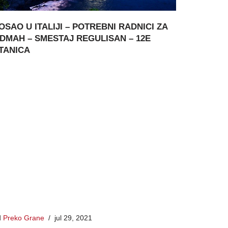
OSAO U ITALIJI – POTREBNI RADNICI ZA
DMAH – SMESTAJ REGULISAN – 12E
TANICA
d
Preko Grane
jul 29, 2021