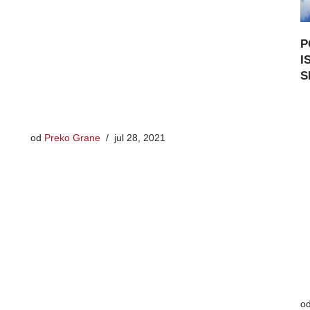
P
I
S
od
Preko Grane
jul 28, 2021
o