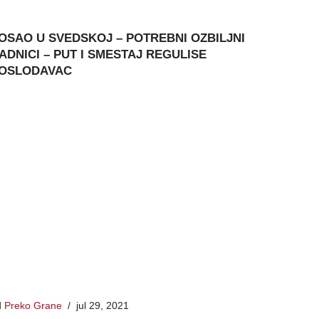
OSAO U SVEDSKOJ – POTREBNI OZBILJNI
ADNICI – PUT I SMESTAJ REGULISE
OSLODAVAC
d
Preko Grane
jul 29, 2021