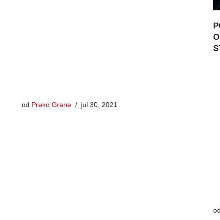
P
O
S
od
Preko Grane
jul 30, 2021
o