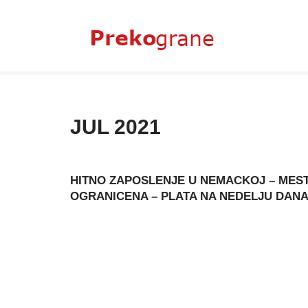
Skoči
na
sadržaj
JUL 2021
HITNO ZAPOSLENJE U NEMACKOJ – MES
OGRANICENA – PLATA NA NEDELJU DAN