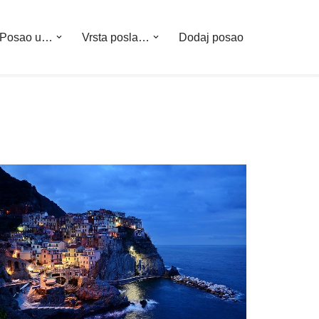
Posao u…
Vrsta posla…
Dodaj posao