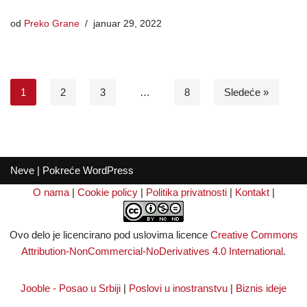
od
Preko Grane
januar 29, 2022
1
2
3
…
8
Sledeće »
Neve
| Pokreće
WordPress
O nama
|
Cookie policy
|
Politika privatnosti
|
Kontakt
|
Ovo delo je licencirano pod uslovima licence
Creative Commons
Attribution-NonCommercial-NoDerivatives 4.0 International
.
Jooble - Posao u Srbiji
|
Poslovi u inostranstvu
|
Biznis ideje