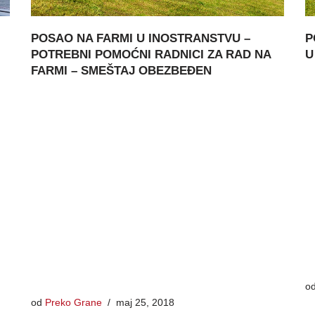
POSAO NA FARMI U INOSTRANSTVU –
P
POTREBNI POMOĆNI RADNICI ZA RAD NA
U
FARMI – SMEŠTAJ OBEZBEĐEN
o
od
Preko Grane
maj 25, 2018