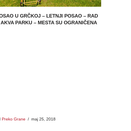
OSAO U GRČKOJ – LETNJI POSAO – RAD
 AKVA PARKU – MESTA SU OGRANIČENA
d
Preko Grane
maj 25, 2018