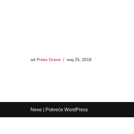
od
Preko Grane
maj 25, 2018
Neve
| Pokreće
WordPress