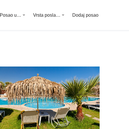
Posao u…
Vrsta posla…
Dodaj posao