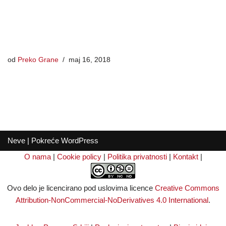
od
Preko Grane
maj 16, 2018
Neve
| Pokreće
WordPress
O nama
|
Cookie policy
|
Politika privatnosti
|
Kontakt
|
Ovo delo je licencirano pod uslovima licence
Creative Commons
Attribution-NonCommercial-NoDerivatives 4.0 International
.