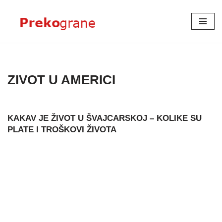
Skoči
na
sadržaj
ZIVOT U AMERICI
KAKAV JE ŽIVOT U ŠVAJCARSKOJ – KOLIKE SU
PLATE I TROŠKOVI ŽIVOTA