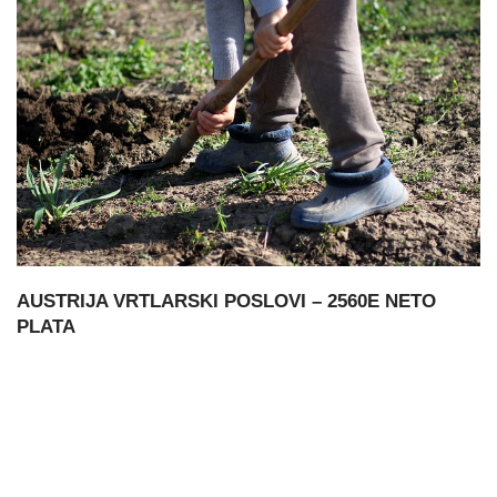
AUSTRIJA VRTLARSKI POSLOVI – 2560E NETO
PLATA