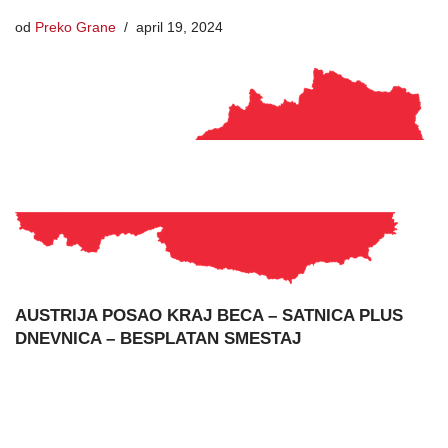
od
Preko Grane
april 19, 2024
AUSTRIJA POSAO KRAJ BECA – SATNICA PLUS
DNEVNICA – BESPLATAN SMESTAJ