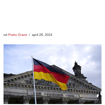
od
Preko Grane
april 28, 2024