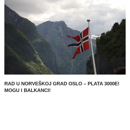
RAD U NORVEŠKOJ GRAD OSLO – PLATA 3000E!
MOGU I BALKANCI!