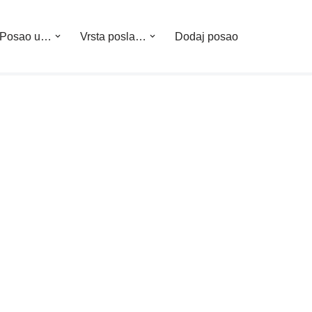
Posao u…
Vrsta posla…
Dodaj posao