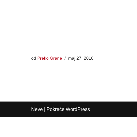
od
Preko Grane
maj 27, 2018
Neve
| Pokreće
WordPress