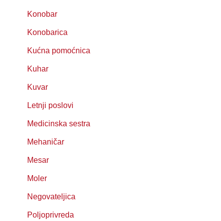
Konobar
Konobarica
Kućna pomoćnica
Kuhar
Kuvar
Letnji poslovi
Medicinska sestra
Mehaničar
Mesar
Moler
Negovateljica
Poljoprivreda