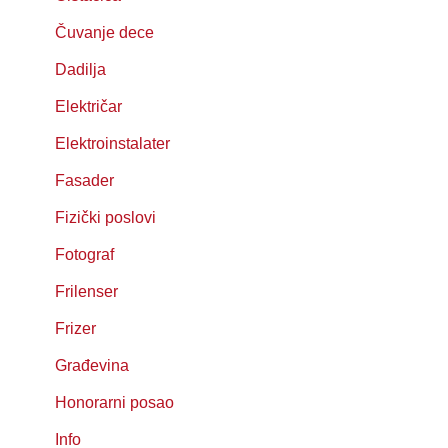
Čuvanje dece
Dadilja
Električar
Elektroinstalater
Fasader
Fizički poslovi
Fotograf
Frilenser
Frizer
Građevina
Honorarni posao
Info