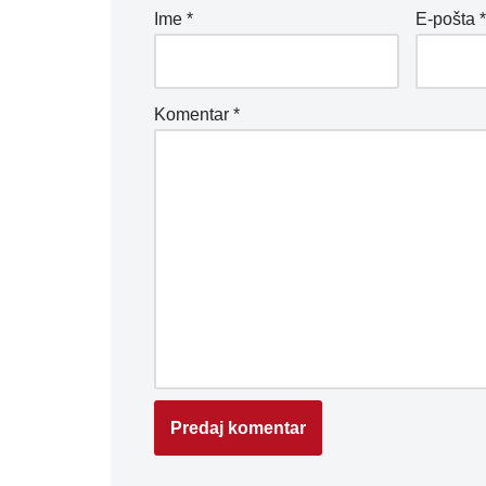
Ime
*
E-pošta
Komentar
*