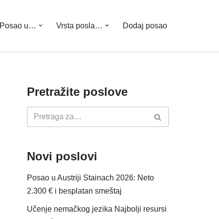
Posao u…
Vrsta posla…
Dodaj posao
Pretražite poslove
Novi poslovi
Posao u Austriji Stainach 2026: Neto
2.300 € i besplatan smeštaj
Učenje nemačkog jezika Najbolji resursi