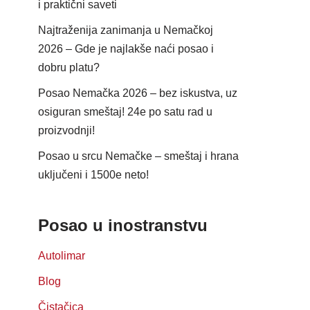
i praktični saveti
Najtraženija zanimanja u Nemačkoj
2026 – Gde je najlakše naći posao i
dobru platu?
Posao Nemačka 2026 – bez iskustva, uz
osiguran smeštaj! 24e po satu rad u
proizvodnji!
Posao u srcu Nemačke – smeštaj i hrana
uključeni i 1500e neto!
Posao u inostranstvu
Autolimar
Blog
Čistačica