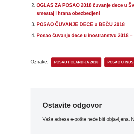
OGLAS ZA POSAO 2018 čuvanje dece u Švajc
smestaj i hrana obezbedjeni
POSAO ČUVANJE DECE u BEČU 2018
Posao čuvanje dece u inostranstvu 2018 –
Oznake:
POSAO HOLANDIJA 2018
POSAO U INO
Ostavite odgovor
Vaša adresa e-pošte neće biti objavljena.
N