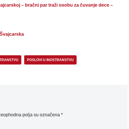
arskoj – bračni par traži osobu za čuvanje dece –
 Švajcarska
STRANSTVU
POSLOVI U INOSTRANSTVU
eophodna polja su označena
*