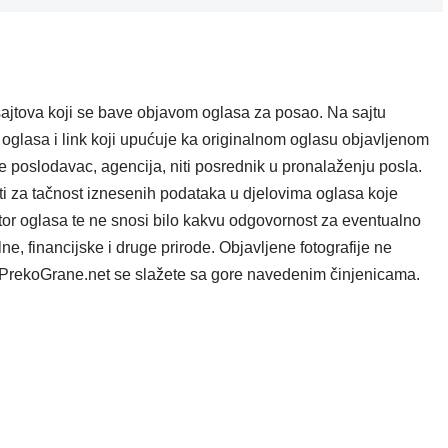
ajtova koji se bave objavom oglasa za posao. Na sajtu
oglasa i link koji upućuje ka originalnom oglasu objavljenom
e poslodavac, agencija, niti posrednik u pronalaženju posla.
i za tačnost iznesenih podataka u djelovima oglasa koje
tor oglasa te ne snosi bilo kakvu odgovornost za eventualno
e, financijske i druge prirode. Objavljene fotografije ne
ta PrekoGrane.net se slažete sa gore navedenim činjenicama.