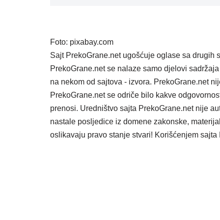
Foto: pixabay.com
Sajt PrekoGrane.net ugošćuje oglase sa drugih s
PrekoGrane.net se nalaze samo djelovi sadržaja 
na nekom od sajtova - izvora. PrekoGrane.net nij
PrekoGrane.net se odriče bilo kakve odgovornost
prenosi. Uredništvo sajta PrekoGrane.net nije au
nastale posljedice iz domene zakonske, materijaln
oslikavaju pravo stanje stvari! Korišćenjem saj