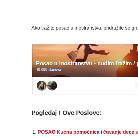
Ako tražite posao u inostranstvu, pridružite se gru
Pogledaj I Ove Poslove:
POSAO Kućna pomoćnica i čuvanje dece u Ho