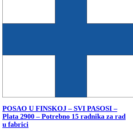
POSAO U FINSKOJ – SVI PASOSI –
Plata 2900 – Potrebno 15 radnika za rad
u fabrici