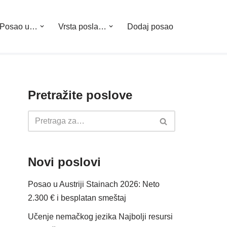
Posao u…
Vrsta posla…
Dodaj posao
Pretražite poslove
Novi poslovi
Posao u Austriji Stainach 2026: Neto
2.300 € i besplatan smeštaj
Učenje nemačkog jezika Najbolji resursi