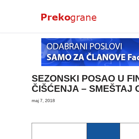
Skoči
na
sadržaj
SEZONSKI POSAO U FI
ČIŠĆENJA – SMEŠTAJ
maj 7, 2018