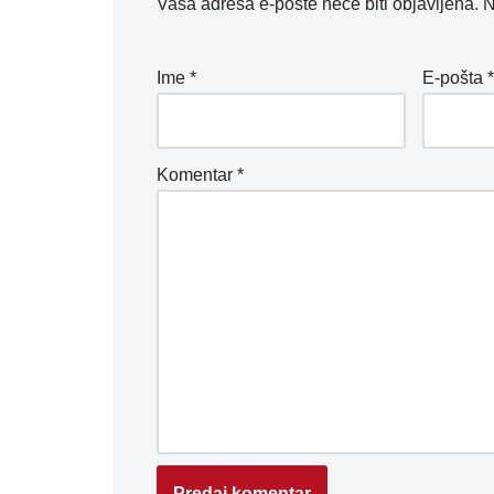
Vaša adresa e-pošte neće biti objavljena.
N
Ime
*
E-pošta
Komentar
*