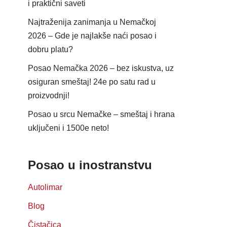
i praktični saveti
Najtraženija zanimanja u Nemačkoj
2026 – Gde je najlakše naći posao i
dobru platu?
Posao Nemačka 2026 – bez iskustva, uz
osiguran smeštaj! 24e po satu rad u
proizvodnji!
Posao u srcu Nemačke – smeštaj i hrana
uključeni i 1500e neto!
Posao u inostranstvu
Autolimar
Blog
Čistačica