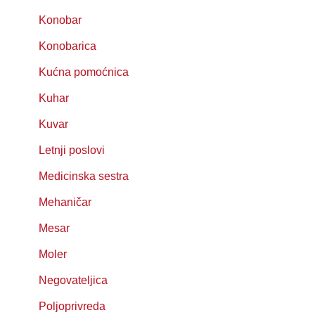
Konobar
Konobarica
Kućna pomoćnica
Kuhar
Kuvar
Letnji poslovi
Medicinska sestra
Mehaničar
Mesar
Moler
Negovateljica
Poljoprivreda