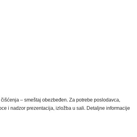
 čišćenja – smeštaj obezbeđen. Za potrebe poslodavca,
ce i nadzor prezentacija, izložba u sali.
Detaljne informacije