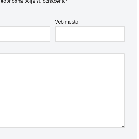
eophodna polja su označena
*
*
Veb mesto