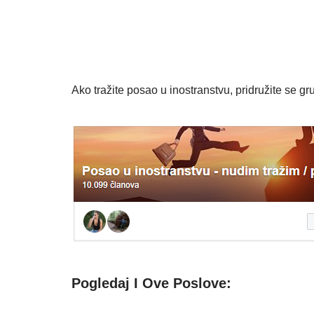
Ako tražite posao u inostranstvu, pridružite se gru
Pogledaj I Ove Poslove: