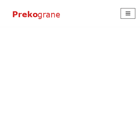
Skoči
na
sadržaj