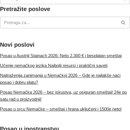
Pretražite poslove
Novi poslovi
Posao u Austriji Stainach 2026: Neto 2.300 € i besplatan smeštaj
Učenje nemačkog jezika Najbolji resursi i praktični saveti
Najtraženija zanimanja u Nemačkoj 2026 – Gde je najlakše naći
posao i dobru platu?
Posao Nemačka 2026 – bez iskustva, uz osiguran smeštaj! 24e po
satu rad u proizvodnji!
Posao u srcu Nemačke – smeštaj i hrana uključeni i 1500e neto!
Posao u inostranstvu