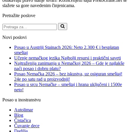
oslikavaju pravo stanje stvari! Korišćenjem sajta PrekoGrane.net se
slažete sa gore navedenim činjenicama.
Pretražite poslove
Pretraga
za…
Novi poslovi
Posao u Austriji Stainach 2026: Neto 2.300 € i besplatan
smeštaj
Učenje nemačkog jezika Najbolji resursi i praktični saveti
Najtraženija zanimanja u Nemačkoj 2026 – Gde je najlakše
naći posao i dobru platu?
Posao Nemačka 2026 – bez iskustva, uz osiguran smeštaj!
24e po satu rad u proizvodnji!
Posao u srcu Nemačke – smeštaj i hrana uključeni i 1500e
neto!
Posao u inostranstvu
Autolimar
Blog
Čistačica
Čuvanje dece
Dadilja