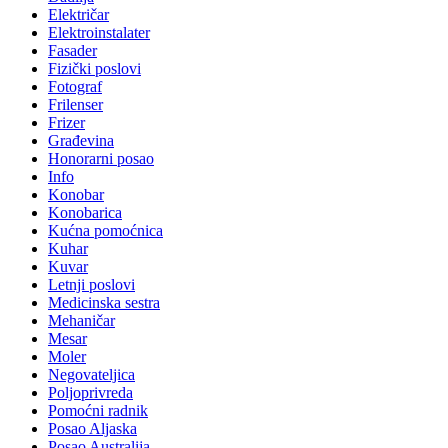
Električar
Elektroinstalater
Fasader
Fizički poslovi
Fotograf
Frilenser
Frizer
Građevina
Honorarni posao
Info
Konobar
Konobarica
Kućna pomoćnica
Kuhar
Kuvar
Letnji poslovi
Medicinska sestra
Mehaničar
Mesar
Moler
Negovateljica
Poljoprivreda
Pomoćni radnik
Posao Aljaska
Posao Australija