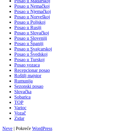
Posao u Mađarskoj
Posao u Nemačkoj
Posao u Njemačkoj
Posao u Norveškoj
Posao u Poljskoj
Posao u Rusiji
Posao u Slovačkoj
Posao u Sloveniji
Posao u Španiji
Posao u Svajcarskoj
Posao u Švedskoj
Posao u Turskoj
Posao vozaca
Recepcionar posao
Roštilj majstor
Rumunija
Sezonski posao
Slovačka
Sobarica
TOP
Varioc
Vozač
Zidar
Neve
| Pokreće
WordPress