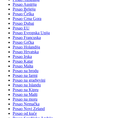
Posao Austrija
Posao Belgija
Posao Češka
Posao Crna Gora
Posao Dubai
Posao EU
Posao Evropska Unija
Posao Francuska
Posao Grčka
Posao Holandija
Posao Hrvatska
Posao Irska
Posao Katar
Posao Malta
Posao na brodu
Posao na farmi
Posao na gradjevini
Posao na Islandu
Posao na Kipru
Posao na Malti
Posao na moru
Posao Nemačka
Posao Novi Zeland
Posao od kuće