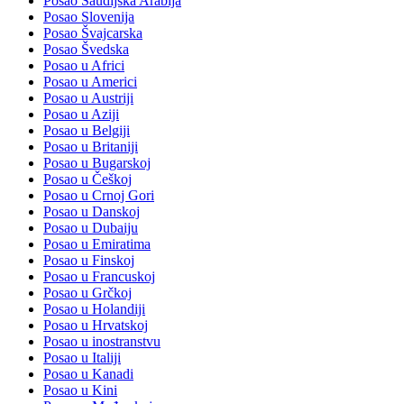
Posao Saudijska Arabija
Posao Slovenija
Posao Švajcarska
Posao Švedska
Posao u Africi
Posao u Americi
Posao u Austriji
Posao u Aziji
Posao u Belgiji
Posao u Britaniji
Posao u Bugarskoj
Posao u Češkoj
Posao u Crnoj Gori
Posao u Danskoj
Posao u Dubaiju
Posao u Emiratima
Posao u Finskoj
Posao u Francuskoj
Posao u Grčkoj
Posao u Holandiji
Posao u Hrvatskoj
Posao u inostranstvu
Posao u Italiji
Posao u Kanadi
Posao u Kini