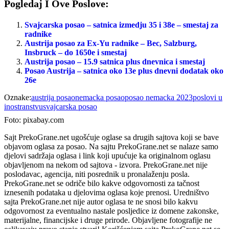
Pogledaj I Ove Poslove:
Svajcarska posao – satnica izmedju 35 i 38e – smestaj za
radnike
Austrija posao za Ex-Yu radnike – Bec, Salzburg,
Insbruck – do 1650e i smestaj
Austrija posao – 15.9 satnica plus dnevnica i smestaj
Posao Austrija – satnica oko 13e plus dnevni dodatak oko
26e
Oznake:
austrija posao
nemacka posao
posao nemacka 2023
poslovi u
inostranstvu
svajcarska posao
Foto: pixabay.com
Sajt PrekoGrane.net ugošćuje oglase sa drugih sajtova koji se bave
objavom oglasa za posao. Na sajtu PrekoGrane.net se nalaze samo
djelovi sadržaja oglasa i link koji upućuje ka originalnom oglasu
objavljenom na nekom od sajtova - izvora. PrekoGrane.net nije
poslodavac, agencija, niti posrednik u pronalaženju posla.
PrekoGrane.net se odriče bilo kakve odgovornosti za tačnost
iznesenih podataka u djelovima oglasa koje prenosi. Uredništvo
sajta PrekoGrane.net nije autor oglasa te ne snosi bilo kakvu
odgovornost za eventualno nastale posljedice iz domene zakonske,
materijalne, financijske i druge prirode. Objavljene fotografije ne