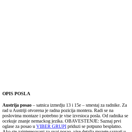
OPIS POSLA
Austrija posao
– satnica izmedju 13 i 15e – smestaj za radnike. Za
rad u Austriji otvorena je radna pozicija montera. Radi se na
poslovima montaze i potrebno je vise izvrsioca posla. Od radnika se
ocekuje znanje nemackog jezika. OBAVESTENJE: Saznaj prvi
oglase za posao u
VIBER GRUPI
priduzi se potpuno besplatno.
Ako ste zainteresovani za ovaj posao, vise detalja mozete saznati u