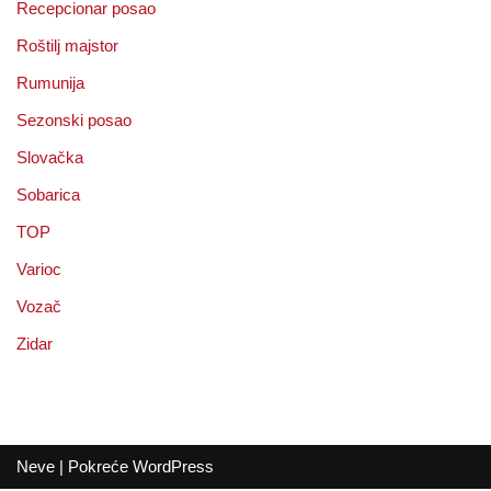
Recepcionar posao
Roštilj majstor
Rumunija
Sezonski posao
Slovačka
Sobarica
TOP
Varioc
Vozač
Zidar
Neve
| Pokreće
WordPress