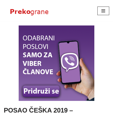
Skoči
na
sadržaj
POSAO ČEŠKA 2019 –