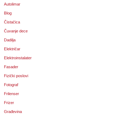
Autolimar
Blog
Čistačica
Čuvanje dece
Dadilja
Električar
Elektroinstalater
Fasader
Fizički poslovi
Fotograf
Frilenser
Frizer
Građevina