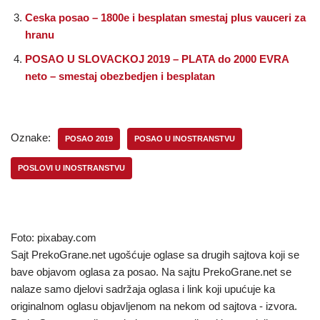
Ceska posao – 1800e i besplatan smestaj plus vauceri za
hranu
POSAO U SLOVACKOJ 2019 – PLATA do 2000 EVRA
neto – smestaj obezbedjen i besplatan
Oznake:
POSAO 2019
POSAO U INOSTRANSTVU
POSLOVI U INOSTRANSTVU
Foto: pixabay.com
Sajt PrekoGrane.net ugošćuje oglase sa drugih sajtova koji se
bave objavom oglasa za posao. Na sajtu PrekoGrane.net se
nalaze samo djelovi sadržaja oglasa i link koji upućuje ka
originalnom oglasu objavljenom na nekom od sajtova - izvora.