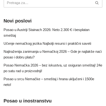
Novi poslovi
Posao u Austriji Stainach 2026: Neto 2.300 € i besplatan
smeštaj
Učenje nemačkog jezika Najbolji resursi i praktični saveti
Najtraženija zanimanja u Nemačkoj 2026 – Gde je najlakše naći
posao i dobru platu?
Posao Nemačka 2026 – bez iskustva, uz osiguran smeštaj! 24e
po satu rad u proizvodnji!
Posao u srcu Nemačke – smeštaj i hrana uključeni i 1500e
neto!
Posao u inostranstvu