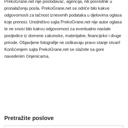
PrekoGrane.net nije poslodavac, agencija, niti posrednik u
pronalaženju posla. PrekoGrane.net se odriče bilo kakve
odgovornosti za tačnost iznesenih podataka u djelovima oglasa
koje prenosi. Uredništvo sajta PrekoGrane.net nije autor oglasa
te ne snosi bilo kakvu odgovornost za eventualno nastale
posljedice iz domene zakonske, materijalne, financijske i druge
prirode. Objavljene fotografije ne oslikavaju pravo stanje stvari!
Korišćenjem sajta PrekoGrane.net se slažete sa gore
navedenim činjenicama.
Pretražite poslove