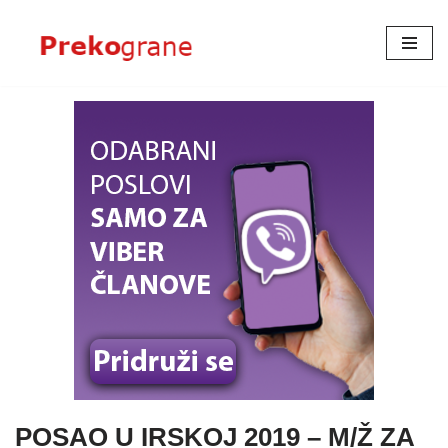
Skoči
na
sadržaj
POSAO U IRSKOJ 2019 – M/Ž ZA