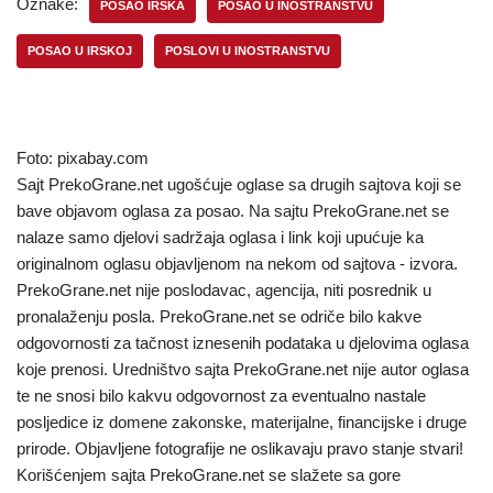
Oznake:
POSAO IRSKA
POSAO U INOSTRANSTVU
POSAO U IRSKOJ
POSLOVI U INOSTRANSTVU
Foto: pixabay.com
Sajt PrekoGrane.net ugošćuje oglase sa drugih sajtova koji se
bave objavom oglasa za posao. Na sajtu PrekoGrane.net se
nalaze samo djelovi sadržaja oglasa i link koji upućuje ka
originalnom oglasu objavljenom na nekom od sajtova - izvora.
PrekoGrane.net nije poslodavac, agencija, niti posrednik u
pronalaženju posla. PrekoGrane.net se odriče bilo kakve
odgovornosti za tačnost iznesenih podataka u djelovima oglasa
koje prenosi. Uredništvo sajta PrekoGrane.net nije autor oglasa
te ne snosi bilo kakvu odgovornost za eventualno nastale
posljedice iz domene zakonske, materijalne, financijske i druge
prirode. Objavljene fotografije ne oslikavaju pravo stanje stvari!
Korišćenjem sajta PrekoGrane.net se slažete sa gore