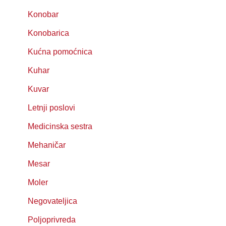
Konobar
Konobarica
Kućna pomoćnica
Kuhar
Kuvar
Letnji poslovi
Medicinska sestra
Mehaničar
Mesar
Moler
Negovateljica
Poljoprivreda