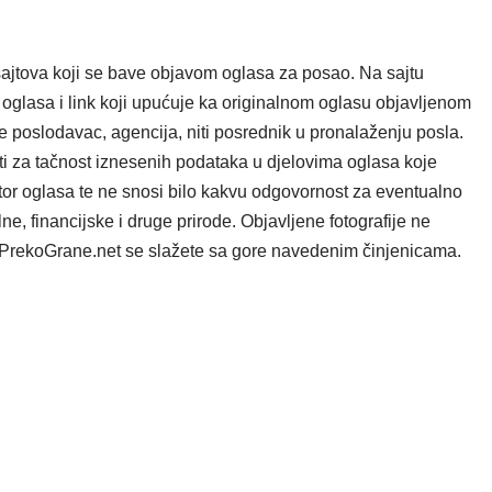
ajtova koji se bave objavom oglasa za posao. Na sajtu
oglasa i link koji upućuje ka originalnom oglasu objavljenom
e poslodavac, agencija, niti posrednik u pronalaženju posla.
i za tačnost iznesenih podataka u djelovima oglasa koje
tor oglasa te ne snosi bilo kakvu odgovornost za eventualno
e, financijske i druge prirode. Objavljene fotografije ne
ta PrekoGrane.net se slažete sa gore navedenim činjenicama.