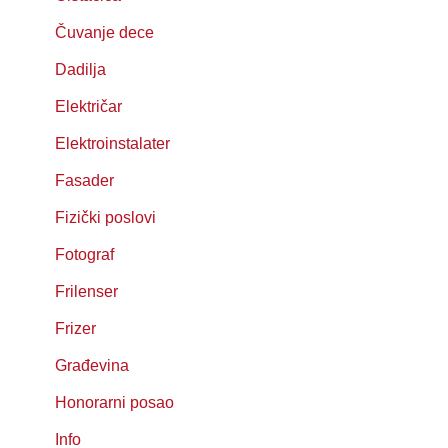
Čuvanje dece
Dadilja
Električar
Elektroinstalater
Fasader
Fizički poslovi
Fotograf
Frilenser
Frizer
Građevina
Honorarni posao
Info