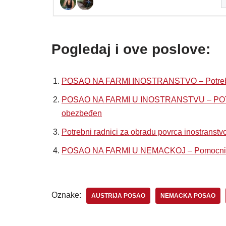
Pogledaj i ove poslove:
POSAO NA FARMI INOSTRANSTVO – Potrebni v
POSAO NA FARMI U INOSTRANSTVU – POT
obezbeđen
Potrebni radnici za obradu povrca inostrans
POSAO NA FARMI U NEMACKOJ – Pomocni po
Oznake:
AUSTRIJA POSAO
NEMACKA POSAO