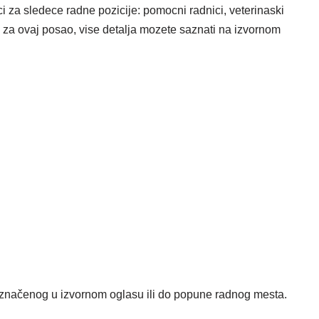
i za sledece radne pozicije: pomocni radnici, veterinaski
ni za ovaj posao, vise detalja mozete saznati na izvornom
čenog u izvornom oglasu ili do popune radnog mesta.