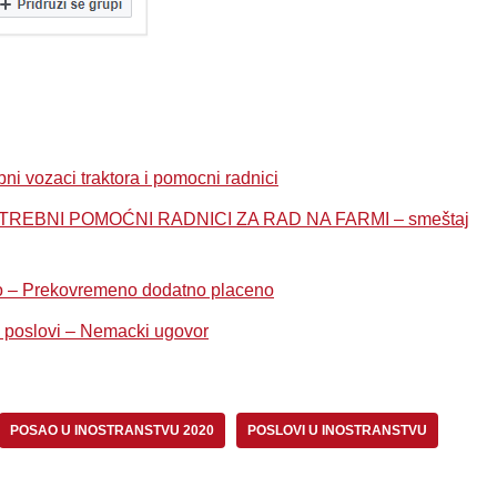
ozaci traktora i pomocni radnici
REBNI POMOĆNI RADNICI ZA RAD NA FARMI – smeštaj
tvo – Prekovremeno dodatno placeno
slovi – Nemacki ugovor
POSAO U INOSTRANSTVU 2020
POSLOVI U INOSTRANSTVU