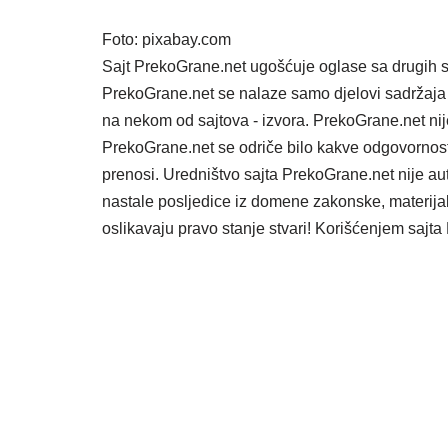
Foto: pixabay.com
Sajt PrekoGrane.net ugošćuje oglase sa drugih s
PrekoGrane.net se nalaze samo djelovi sadržaja 
na nekom od sajtova - izvora. PrekoGrane.net nij
PrekoGrane.net se odriče bilo kakve odgovornost
prenosi. Uredništvo sajta PrekoGrane.net nije au
nastale posljedice iz domene zakonske, materijaln
oslikavaju pravo stanje stvari! Korišćenjem saj