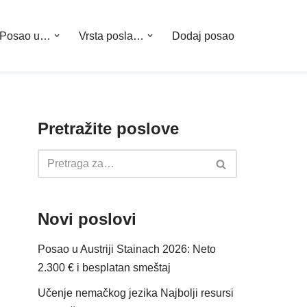
Posao u…
Vrsta posla…
Dodaj posao
Pretražite poslove
Novi poslovi
Posao u Austriji Stainach 2026: Neto
2.300 € i besplatan smeštaj
Učenje nemačkog jezika Najbolji resursi