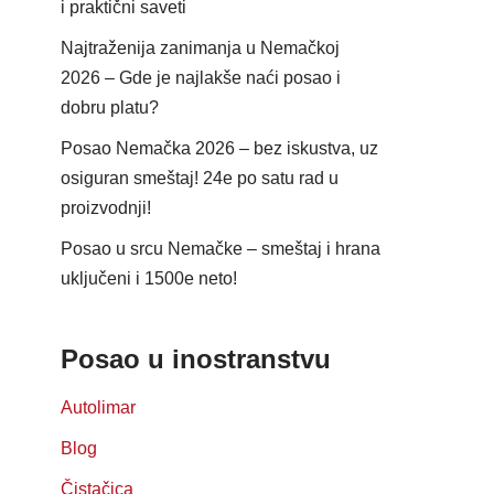
i praktični saveti
Najtraženija zanimanja u Nemačkoj
2026 – Gde je najlakše naći posao i
dobru platu?
Posao Nemačka 2026 – bez iskustva, uz
osiguran smeštaj! 24e po satu rad u
proizvodnji!
Posao u srcu Nemačke – smeštaj i hrana
uključeni i 1500e neto!
Posao u inostranstvu
Autolimar
Blog
Čistačica