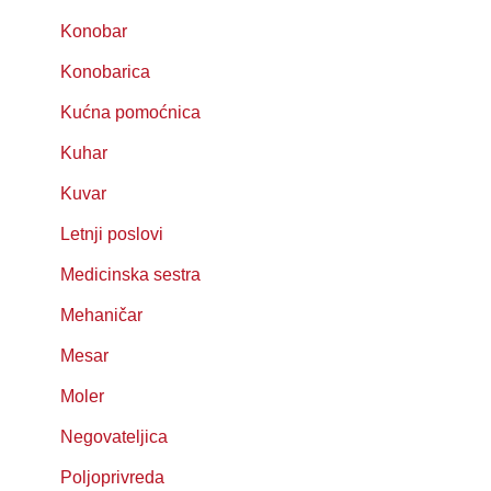
Konobar
Konobarica
Kućna pomoćnica
Kuhar
Kuvar
Letnji poslovi
Medicinska sestra
Mehaničar
Mesar
Moler
Negovateljica
Poljoprivreda