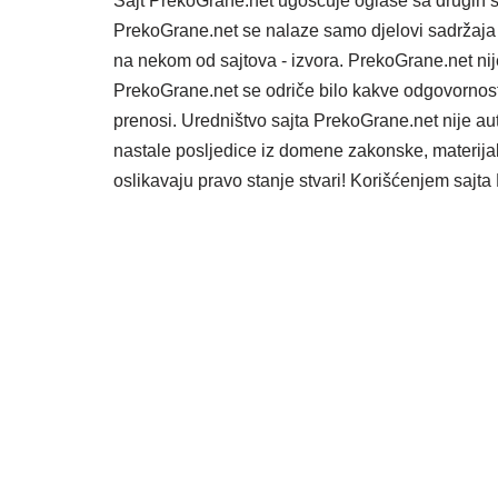
Sajt PrekoGrane.net ugošćuje oglase sa drugih s
PrekoGrane.net se nalaze samo djelovi sadržaja 
na nekom od sajtova - izvora. PrekoGrane.net nij
PrekoGrane.net se odriče bilo kakve odgovornost
prenosi. Uredništvo sajta PrekoGrane.net nije au
nastale posljedice iz domene zakonske, materijaln
oslikavaju pravo stanje stvari! Korišćenjem saj