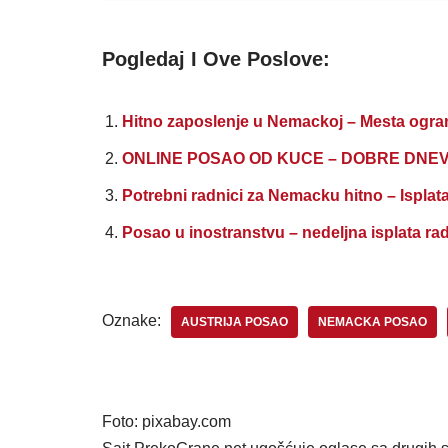
Pogledaj I Ove Poslove:
Hitno zaposlenje u Nemackoj – Mesta ogran
ONLINE POSAO OD KUCE – DOBRE DNEV
Potrebni radnici za Nemacku hitno – Isplat
Posao u inostranstvu – nedeljna isplata ra
Oznake:
AUSTRIJA POSAO
NEMACKA POSAO
Foto: pixabay.com