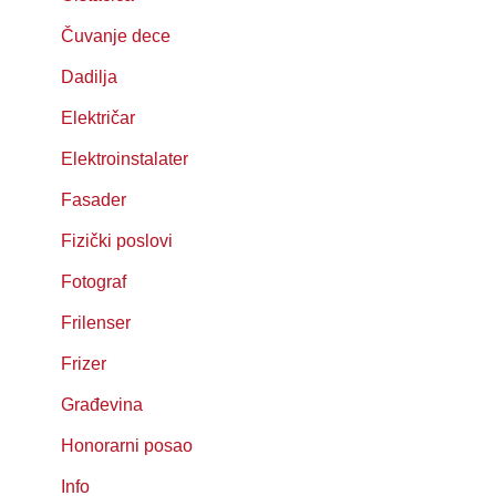
Čuvanje dece
Dadilja
Električar
Elektroinstalater
Fasader
Fizički poslovi
Fotograf
Frilenser
Frizer
Građevina
Honorarni posao
Info