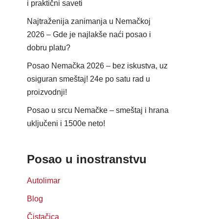
i praktični saveti
Najtraženija zanimanja u Nemačkoj
2026 – Gde je najlakše naći posao i
dobru platu?
Posao Nemačka 2026 – bez iskustva, uz
osiguran smeštaj! 24e po satu rad u
proizvodnji!
Posao u srcu Nemačke – smeštaj i hrana
uključeni i 1500e neto!
Posao u inostranstvu
Autolimar
Blog
Čistačica