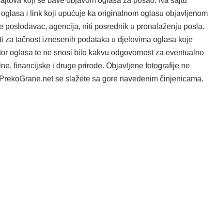
ajtova koji se bave objavom oglasa za posao. Na sajtu
oglasa i link koji upućuje ka originalnom oglasu objavljenom
e poslodavac, agencija, niti posrednik u pronalaženju posla.
i za tačnost iznesenih podataka u djelovima oglasa koje
tor oglasa te ne snosi bilo kakvu odgovornost za eventualno
e, financijske i druge prirode. Objavljene fotografije ne
ta PrekoGrane.net se slažete sa gore navedenim činjenicama.