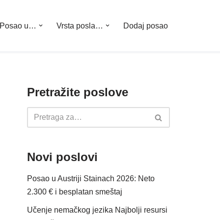
Posao u…
Vrsta posla…
Dodaj posao
Pretražite poslove
Novi poslovi
Posao u Austriji Stainach 2026: Neto
2.300 € i besplatan smeštaj
Učenje nemačkog jezika Najbolji resursi