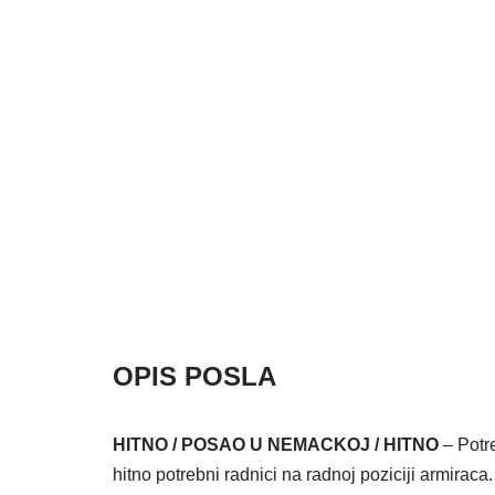
OPIS POSLA
HITNO / POSAO U NEMACKOJ / HITNO
– Potr
hitno potrebni radnici na radnoj poziciji armirac