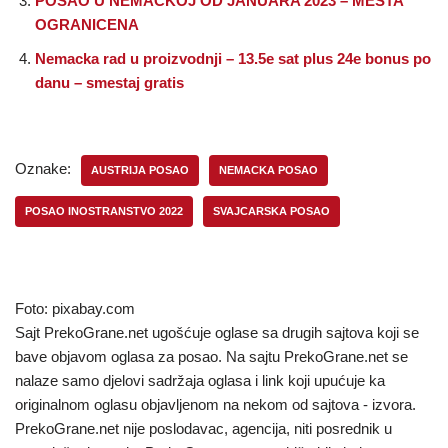
POSAO U NEMACKOJ OD JANUARA 2023 – MESTA
OGRANICENA
Nemacka rad u proizvodnji – 13.5e sat plus 24e bonus po
danu – smestaj gratis
Oznake:
AUSTRIJA POSAO
NEMACKA POSAO
POSAO INOSTRANSTVO 2022
SVAJCARSKA POSAO
Foto: pixabay.com
Sajt PrekoGrane.net ugošćuje oglase sa drugih sajtova koji se
bave objavom oglasa za posao. Na sajtu PrekoGrane.net se
nalaze samo djelovi sadržaja oglasa i link koji upućuje ka
originalnom oglasu objavljenom na nekom od sajtova - izvora.
PrekoGrane.net nije poslodavac, agencija, niti posrednik u