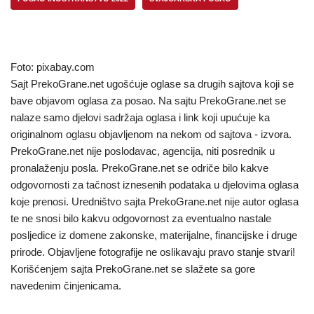
Foto: pixabay.com
Sajt PrekoGrane.net ugošćuje oglase sa drugih sajtova koji se
bave objavom oglasa za posao. Na sajtu PrekoGrane.net se
nalaze samo djelovi sadržaja oglasa i link koji upućuje ka
originalnom oglasu objavljenom na nekom od sajtova - izvora.
PrekoGrane.net nije poslodavac, agencija, niti posrednik u
pronalaženju posla. PrekoGrane.net se odriče bilo kakve
odgovornosti za tačnost iznesenih podataka u djelovima oglasa
koje prenosi. Uredništvo sajta PrekoGrane.net nije autor oglasa
te ne snosi bilo kakvu odgovornost za eventualno nastale
posljedice iz domene zakonske, materijalne, financijske i druge
prirode. Objavljene fotografije ne oslikavaju pravo stanje stvari!
Korišćenjem sajta PrekoGrane.net se slažete sa gore
navedenim činjenicama.