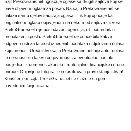
Sajt PrekoGrane.net ugošćuje oglase sa drugih sajtova koji se
bave objavom oglasa za posao. Na sajtu PrekoGrane.net se
nalaze samo djelovi sadržaja oglasa i link koji upućuje ka
originalnom oglasu objavljenom na nekom od sajtova - izvora.
PrekoGrane.net nije poslodavac, agencija, niti posrednik u
pronalaženju posla. PrekoGrane.net se odriče bilo kakve
odgovornosti za tačnost iznesenih podataka u djelovima oglasa
koje prenosi. Uredništvo sajta PrekoGrane.net nije autor oglasa
te ne snosi bilo kakvu odgovornost za eventualno nastale
posljedice iz domene zakonske, materijalne, financijske i druge
prirode. Objavljene fotografije ne oslikavaju pravo stanje stvari!
Korišćenjem sajta PrekoGrane.net se slažete sa gore
navedenim činjenicama.