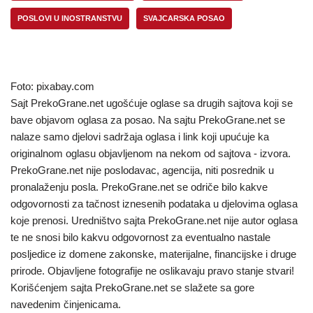
POSLOVI U INOSTRANSTVU
SVAJCARSKA POSAO
Foto: pixabay.com
Sajt PrekoGrane.net ugošćuje oglase sa drugih sajtova koji se
bave objavom oglasa za posao. Na sajtu PrekoGrane.net se
nalaze samo djelovi sadržaja oglasa i link koji upućuje ka
originalnom oglasu objavljenom na nekom od sajtova - izvora.
PrekoGrane.net nije poslodavac, agencija, niti posrednik u
pronalaženju posla. PrekoGrane.net se odriče bilo kakve
odgovornosti za tačnost iznesenih podataka u djelovima oglasa
koje prenosi. Uredništvo sajta PrekoGrane.net nije autor oglasa
te ne snosi bilo kakvu odgovornost za eventualno nastale
posljedice iz domene zakonske, materijalne, financijske i druge
prirode. Objavljene fotografije ne oslikavaju pravo stanje stvari!
Korišćenjem sajta PrekoGrane.net se slažete sa gore
navedenim činjenicama.