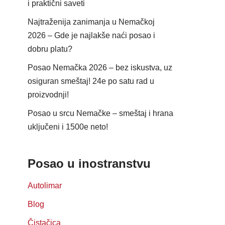
i praktični saveti
Najtraženija zanimanja u Nemačkoj
2026 – Gde je najlakše naći posao i
dobru platu?
Posao Nemačka 2026 – bez iskustva, uz
osiguran smeštaj! 24e po satu rad u
proizvodnji!
Posao u srcu Nemačke – smeštaj i hrana
uključeni i 1500e neto!
Posao u inostranstvu
Autolimar
Blog
Čistačica