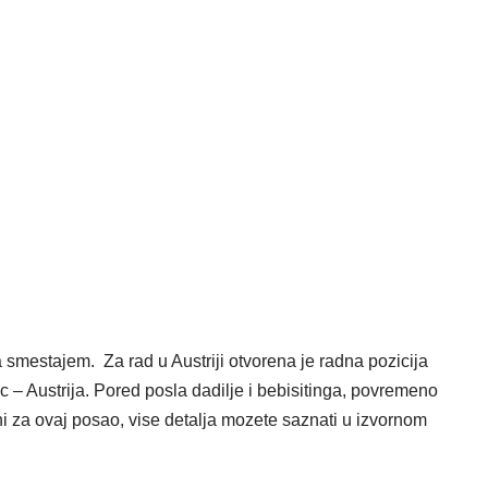
a smestajem. Za rad u Austriji otvorena je radna pozicija
c – Austrija. Pored posla dadilje i bebisitinga, povremeno
i za ovaj posao, vise detalja mozete saznati u izvornom