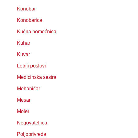
Konobar
Konobarica
Kućna pomoćnica
Kuhar
Kuvar
Letnji poslovi
Medicinska sestra
Mehaničar
Mesar
Moler
Negovateljica
Poljoprivreda