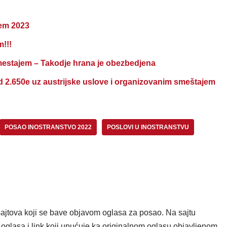
jem 2023
m!!!
mestajem – Takodje hrana je obezbedjena
d 2.650e uz austrijske uslove i organizovanim smeštajem
POSAO INOSTRANSTVO 2022
POSLOVI U INOSTRANSTVU
ajtova koji se bave objavom oglasa za posao. Na sajtu
oglasa i link koji upućuje ka originalnom oglasu objavljenom