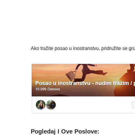
Ako tražite posao u inostranstvu, pridružite se gru
Pogledaj I Ove Poslove: