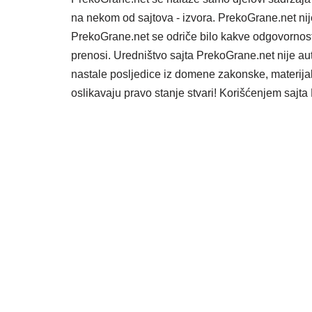
na nekom od sajtova - izvora. PrekoGrane.net nij
PrekoGrane.net se odriče bilo kakve odgovornost
prenosi. Uredništvo sajta PrekoGrane.net nije au
nastale posljedice iz domene zakonske, materijaln
oslikavaju pravo stanje stvari! Korišćenjem saj