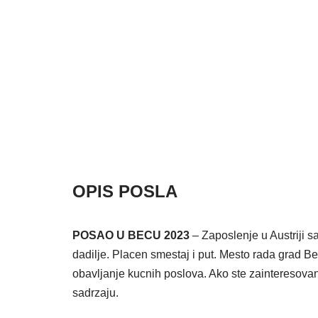
OPIS POSLA
POSAO U BECU 2023
– Zaposlenje u Austriji s
dadilje. Placen smestaj i put. Mesto rada grad Be
obavljanje kucnih poslova. Ako ste zainteresovan
sadrzaju.