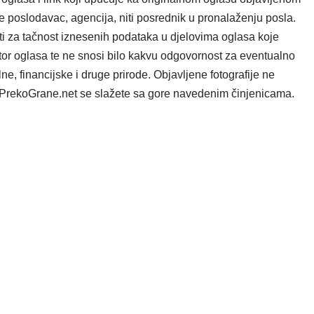
e poslodavac, agencija, niti posrednik u pronalaženju posla.
i za tačnost iznesenih podataka u djelovima oglasa koje
tor oglasa te ne snosi bilo kakvu odgovornost za eventualno
e, financijske i druge prirode. Objavljene fotografije ne
ta PrekoGrane.net se slažete sa gore navedenim činjenicama.