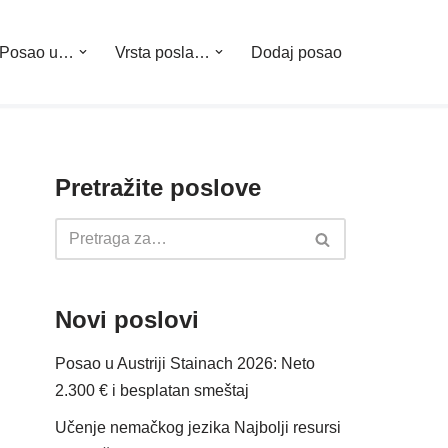
Posao u…
Vrsta posla…
Dodaj posao
Pretražite poslove
Novi poslovi
Posao u Austriji Stainach 2026: Neto
2.300 € i besplatan smeštaj
Učenje nemačkog jezika Najbolji resursi