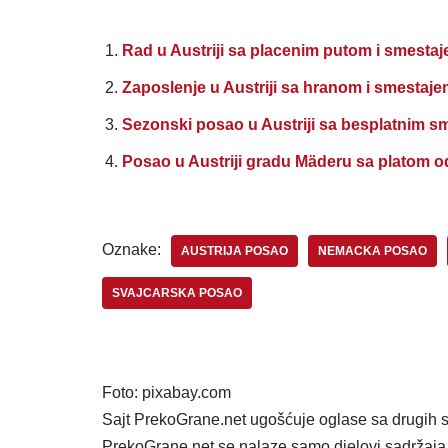
Rad u Austriji sa placenim putom i smesta
Zaposlenje u Austriji sa hranom i smestaje
Sezonski posao u Austriji sa besplatnim s
Posao u Austriji gradu Mäderu sa platom o
Oznake:
AUSTRIJA POSAO
NEMACKA POSAO
SVAJCARSKA POSAO
Foto: pixabay.com
Sajt PrekoGrane.net ugošćuje oglase sa drugih s
PrekoGrane.net se nalaze samo djelovi sadržaja 