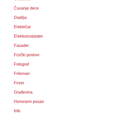
Čuvanje dece
Dadilja
Električar
Elektroinstalater
Fasader
Fizički poslovi
Fotograf
Frilenser
Frizer
Građevina
Honorarni posao
Info