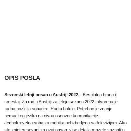
OPIS POSLA
Sezonski letnji posao u Austriji 2022
– Besplatna hrana i
smestaj. Za rad u Austriji za letnju sezonu 2022. otvorena je
radna pozicija sobarice. Rad u hotelu. Potrebno je znanje
nemackog jezika na nivou osnovne komunikacije.
Jednokrevetna soba za radnika oebzbedjena sa televizijom. Ako
ste zainteresovani za ovaj posao, vise detalja mozete saznati u