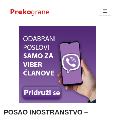
Skoči
na
sadržaj
POSAO INOSTRANSTVO –