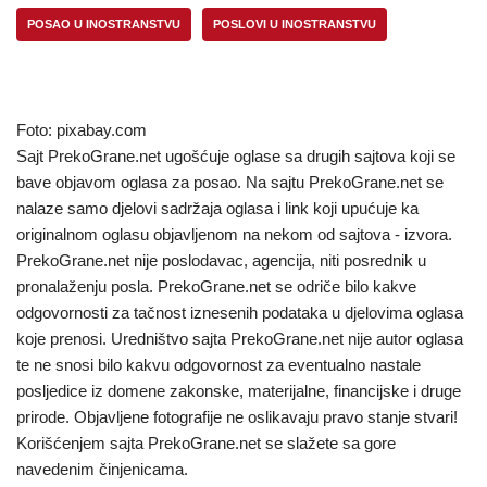
POSAO U INOSTRANSTVU
POSLOVI U INOSTRANSTVU
Foto: pixabay.com
Sajt PrekoGrane.net ugošćuje oglase sa drugih sajtova koji se
bave objavom oglasa za posao. Na sajtu PrekoGrane.net se
nalaze samo djelovi sadržaja oglasa i link koji upućuje ka
originalnom oglasu objavljenom na nekom od sajtova - izvora.
PrekoGrane.net nije poslodavac, agencija, niti posrednik u
pronalaženju posla. PrekoGrane.net se odriče bilo kakve
odgovornosti za tačnost iznesenih podataka u djelovima oglasa
koje prenosi. Uredništvo sajta PrekoGrane.net nije autor oglasa
te ne snosi bilo kakvu odgovornost za eventualno nastale
posljedice iz domene zakonske, materijalne, financijske i druge
prirode. Objavljene fotografije ne oslikavaju pravo stanje stvari!
Korišćenjem sajta PrekoGrane.net se slažete sa gore
navedenim činjenicama.