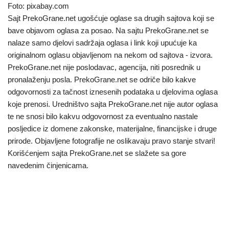
Foto: pixabay.com
Sajt PrekoGrane.net ugošćuje oglase sa drugih sajtova koji se
bave objavom oglasa za posao. Na sajtu PrekoGrane.net se
nalaze samo djelovi sadržaja oglasa i link koji upućuje ka
originalnom oglasu objavljenom na nekom od sajtova - izvora.
PrekoGrane.net nije poslodavac, agencija, niti posrednik u
pronalaženju posla. PrekoGrane.net se odriče bilo kakve
odgovornosti za tačnost iznesenih podataka u djelovima oglasa
koje prenosi. Uredništvo sajta PrekoGrane.net nije autor oglasa
te ne snosi bilo kakvu odgovornost za eventualno nastale
posljedice iz domene zakonske, materijalne, financijske i druge
prirode. Objavljene fotografije ne oslikavaju pravo stanje stvari!
Korišćenjem sajta PrekoGrane.net se slažete sa gore
navedenim činjenicama.