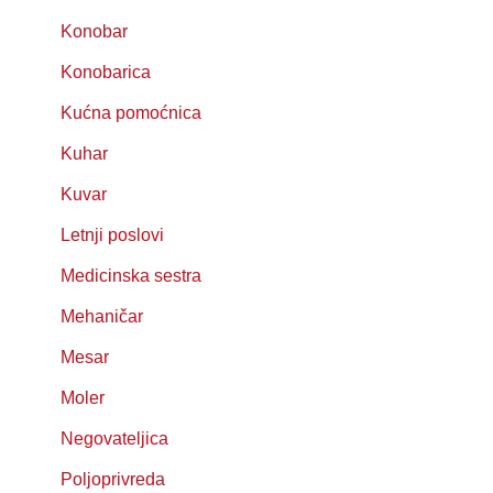
Konobar
Konobarica
Kućna pomoćnica
Kuhar
Kuvar
Letnji poslovi
Medicinska sestra
Mehaničar
Mesar
Moler
Negovateljica
Poljoprivreda