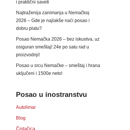
i praktični saveti
Najtraženija zanimanja u Nemačkoj
2026 – Gde je najlakše naći posao i
dobru platu?
Posao Nemačka 2026 – bez iskustva, uz
osiguran smeštaj! 24e po satu rad u
proizvodnji!
Posao u srcu Nemačke – smeštaj i hrana
uključeni i 1500e neto!
Posao u inostranstvu
Autolimar
Blog
Čistačica