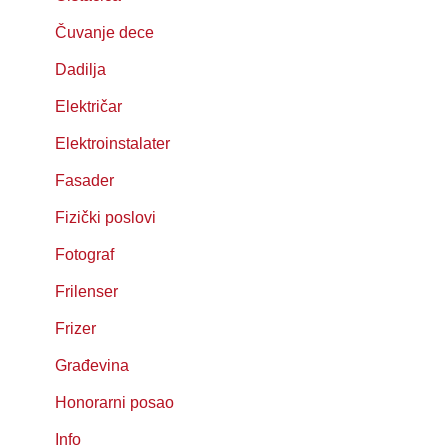
Čuvanje dece
Dadilja
Električar
Elektroinstalater
Fasader
Fizički poslovi
Fotograf
Frilenser
Frizer
Građevina
Honorarni posao
Info