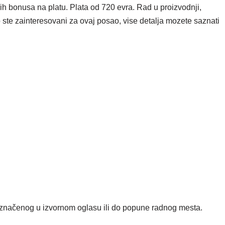
h bonusa na platu. Plata od 720 evra. Rad u proizvodnji,
o ste zainteresovani za ovaj posao, vise detalja mozete saznati
čenog u izvornom oglasu ili do popune radnog mesta.