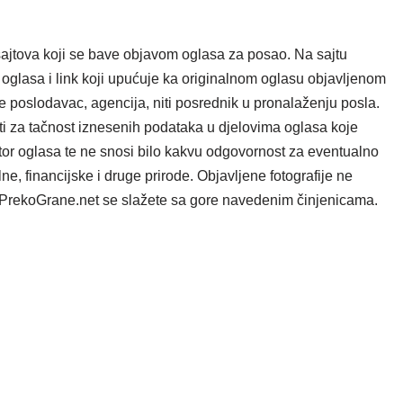
ajtova koji se bave objavom oglasa za posao. Na sajtu
oglasa i link koji upućuje ka originalnom oglasu objavljenom
e poslodavac, agencija, niti posrednik u pronalaženju posla.
i za tačnost iznesenih podataka u djelovima oglasa koje
tor oglasa te ne snosi bilo kakvu odgovornost za eventualno
e, financijske i druge prirode. Objavljene fotografije ne
ta PrekoGrane.net se slažete sa gore navedenim činjenicama.