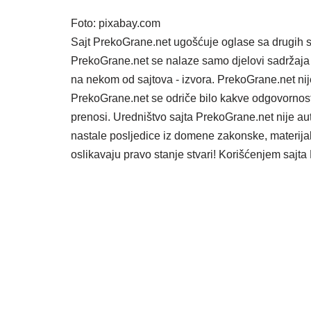
Foto: pixabay.com
Sajt PrekoGrane.net ugošćuje oglase sa drugih s
PrekoGrane.net se nalaze samo djelovi sadržaja 
na nekom od sajtova - izvora. PrekoGrane.net nij
PrekoGrane.net se odriče bilo kakve odgovornost
prenosi. Uredništvo sajta PrekoGrane.net nije au
nastale posljedice iz domene zakonske, materijaln
oslikavaju pravo stanje stvari! Korišćenjem saj