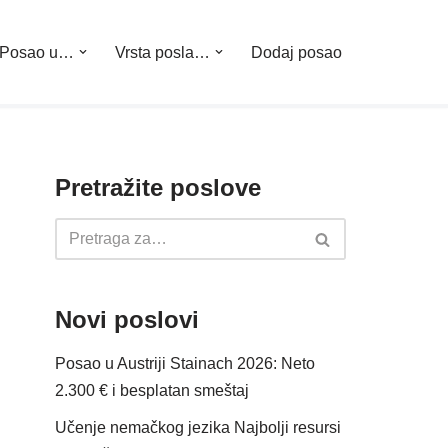
Posao u…
Vrsta posla…
Dodaj posao
Pretražite poslove
Novi poslovi
Posao u Austriji Stainach 2026: Neto
2.300 € i besplatan smeštaj
Učenje nemačkog jezika Najbolji resursi