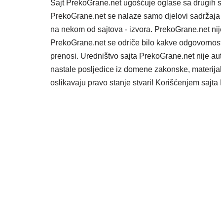
Sajt PrekoGrane.net ugošćuje oglase sa drugih s
PrekoGrane.net se nalaze samo djelovi sadržaja 
na nekom od sajtova - izvora. PrekoGrane.net nij
PrekoGrane.net se odriče bilo kakve odgovornost
prenosi. Uredništvo sajta PrekoGrane.net nije au
nastale posljedice iz domene zakonske, materijaln
oslikavaju pravo stanje stvari! Korišćenjem saj