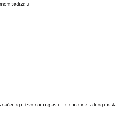
ornom sadrzaju.
čenog u izvornom oglasu ili do popune radnog mesta.