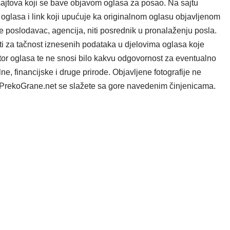
ajtova koji se bave objavom oglasa za posao. Na sajtu
oglasa i link koji upućuje ka originalnom oglasu objavljenom
e poslodavac, agencija, niti posrednik u pronalaženju posla.
i za tačnost iznesenih podataka u djelovima oglasa koje
tor oglasa te ne snosi bilo kakvu odgovornost za eventualno
e, financijske i druge prirode. Objavljene fotografije ne
ta PrekoGrane.net se slažete sa gore navedenim činjenicama.