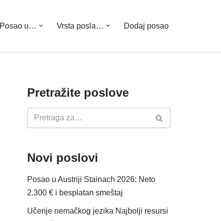
Posao u…
Vrsta posla…
Dodaj posao
Pretražite poslove
Novi poslovi
Posao u Austriji Stainach 2026: Neto
2.300 € i besplatan smeštaj
Učenje nemačkog jezika Najbolji resursi