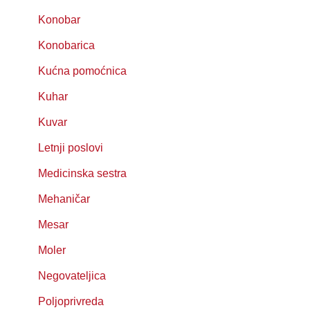
Konobar
Konobarica
Kućna pomoćnica
Kuhar
Kuvar
Letnji poslovi
Medicinska sestra
Mehaničar
Mesar
Moler
Negovateljica
Poljoprivreda