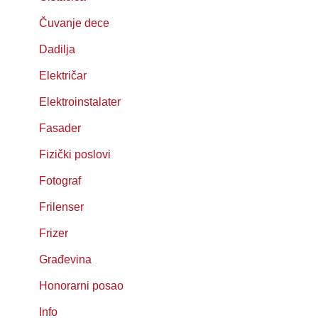
Čuvanje dece
Dadilja
Električar
Elektroinstalater
Fasader
Fizički poslovi
Fotograf
Frilenser
Frizer
Građevina
Honorarni posao
Info