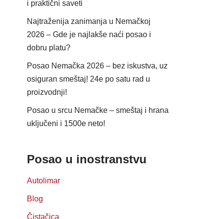
i praktični saveti
Najtraženija zanimanja u Nemačkoj
2026 – Gde je najlakše naći posao i
dobru platu?
Posao Nemačka 2026 – bez iskustva, uz
osiguran smeštaj! 24e po satu rad u
proizvodnji!
Posao u srcu Nemačke – smeštaj i hrana
uključeni i 1500e neto!
Posao u inostranstvu
Autolimar
Blog
Čistačica