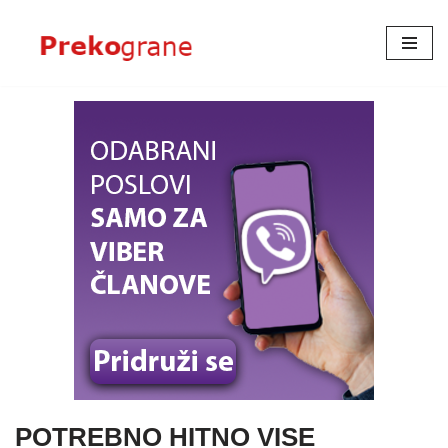
Skoči
na
sadržaj
POTREBNO HITNO VISE