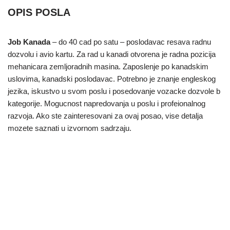
OPIS POSLA
Job Kanada
– do 40 cad po satu – poslodavac resava radnu
dozvolu i avio kartu. Za rad u kanadi otvorena je radna pozicija
mehanicara zemljoradnih masina. Zaposlenje po kanadskim
uslovima, kanadski poslodavac. Potrebno je znanje engleskog
jezika, iskustvo u svom poslu i posedovanje vozacke dozvole b
kategorije. Mogucnost napredovanja u poslu i profeionalnog
razvoja. Ako ste zainteresovani za ovaj posao, vise detalja
mozete saznati u izvornom sadrzaju.