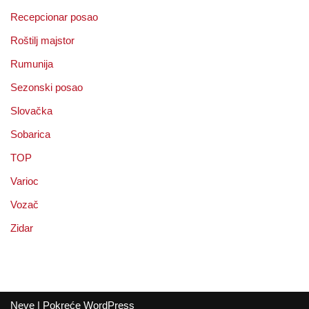
Recepcionar posao
Roštilj majstor
Rumunija
Sezonski posao
Slovačka
Sobarica
TOP
Varioc
Vozač
Zidar
Neve
| Pokreće
WordPress