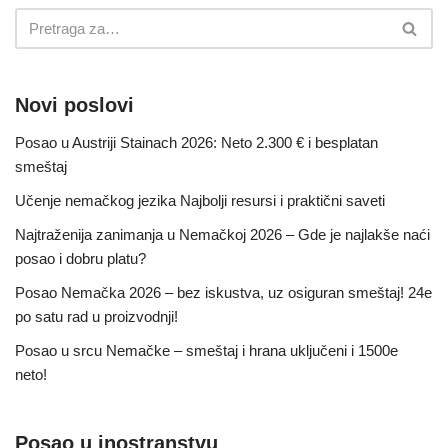
Novi poslovi
Posao u Austriji Stainach 2026: Neto 2.300 € i besplatan
smeštaj
Učenje nemačkog jezika Najbolji resursi i praktični saveti
Najtraženija zanimanja u Nemačkoj 2026 – Gde je najlakše naći
posao i dobru platu?
Posao Nemačka 2026 – bez iskustva, uz osiguran smeštaj! 24e
po satu rad u proizvodnji!
Posao u srcu Nemačke – smeštaj i hrana uključeni i 1500e
neto!
Posao u inostranstvu