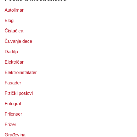
Autolimar
Blog
Čistačica
Čuvanje dece
Dadilja
Električar
Elektroinstalater
Fasader
Fizički poslovi
Fotograf
Frilenser
Frizer
Građevina