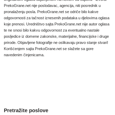
PrekoGrane.net nije poslodavac, agencija, niti posrednik u
pronalaženju posla. PrekoGrane.net se odriče bilo kakve
odgovornosti za tačnost iznesenih podataka u djelovima oglasa
koje prenosi. Uredništvo sajta PrekoGrane.net nije autor oglasa
te ne snosi bilo kakvu odgovornost za eventualno nastale
posljedice iz domene zakonske, materijalne, financijske i druge
prirode. Objavljene fotografije ne oslikavaju pravo stanje stvari!
Korišćenjem sajta PrekoGrane.net se slažete sa gore
navedenim činjenicama.
Pretražite poslove