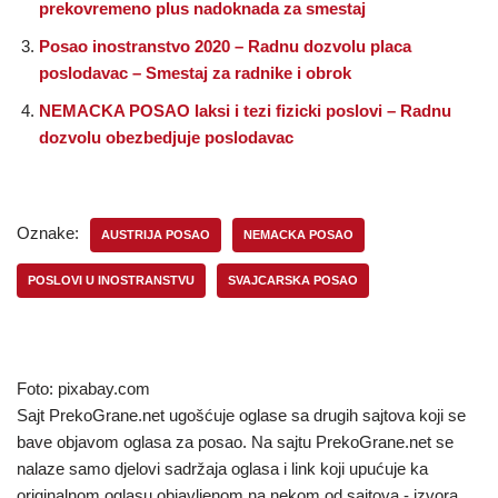
prekovremeno plus nadoknada za smestaj
Posao inostranstvo 2020 – Radnu dozvolu placa
poslodavac – Smestaj za radnike i obrok
NEMACKA POSAO laksi i tezi fizicki poslovi – Radnu
dozvolu obezbedjuje poslodavac
Oznake:
AUSTRIJA POSAO
NEMACKA POSAO
POSLOVI U INOSTRANSTVU
SVAJCARSKA POSAO
Foto: pixabay.com
Sajt PrekoGrane.net ugošćuje oglase sa drugih sajtova koji se
bave objavom oglasa za posao. Na sajtu PrekoGrane.net se
nalaze samo djelovi sadržaja oglasa i link koji upućuje ka
originalnom oglasu objavljenom na nekom od sajtova - izvora.