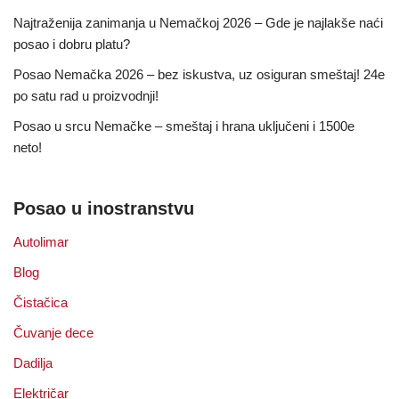
Najtraženija zanimanja u Nemačkoj 2026 – Gde je najlakše naći
posao i dobru platu?
Posao Nemačka 2026 – bez iskustva, uz osiguran smeštaj! 24e
po satu rad u proizvodnji!
Posao u srcu Nemačke – smeštaj i hrana uključeni i 1500e
neto!
Posao u inostranstvu
Autolimar
Blog
Čistačica
Čuvanje dece
Dadilja
Električar