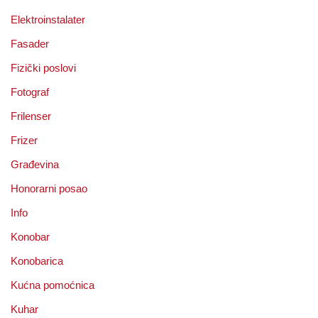
Elektroinstalater
Fasader
Fizički poslovi
Fotograf
Frilenser
Frizer
Građevina
Honorarni posao
Info
Konobar
Konobarica
Kućna pomoćnica
Kuhar