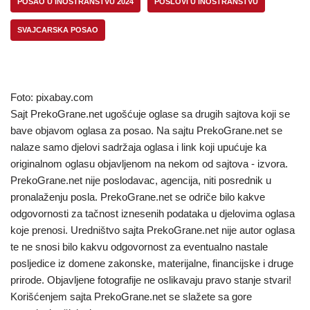
POSAO U INOSTRANSTVU 2024
POSLOVI U INOSTRANSTVU
SVAJCARSKA POSAO
Foto: pixabay.com
Sajt PrekoGrane.net ugošćuje oglase sa drugih sajtova koji se
bave objavom oglasa za posao. Na sajtu PrekoGrane.net se
nalaze samo djelovi sadržaja oglasa i link koji upućuje ka
originalnom oglasu objavljenom na nekom od sajtova - izvora.
PrekoGrane.net nije poslodavac, agencija, niti posrednik u
pronalaženju posla. PrekoGrane.net se odriče bilo kakve
odgovornosti za tačnost iznesenih podataka u djelovima oglasa
koje prenosi. Uredništvo sajta PrekoGrane.net nije autor oglasa
te ne snosi bilo kakvu odgovornost za eventualno nastale
posljedice iz domene zakonske, materijalne, financijske i druge
prirode. Objavljene fotografije ne oslikavaju pravo stanje stvari!
Korišćenjem sajta PrekoGrane.net se slažete sa gore