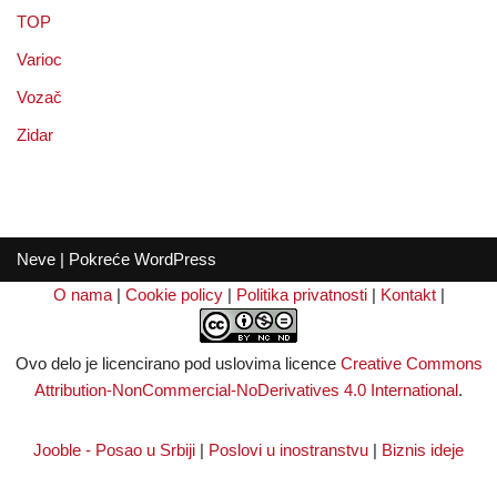
TOP
Varioc
Vozač
Zidar
Neve
| Pokreće
WordPress
O nama
|
Cookie policy
|
Politika privatnosti
|
Kontakt
|
Ovo delo je licencirano pod uslovima licence
Creative Commons
Attribution-NonCommercial-NoDerivatives 4.0 International
.
Jooble - Posao u Srbiji
|
Poslovi u inostranstvu
|
Biznis ideje