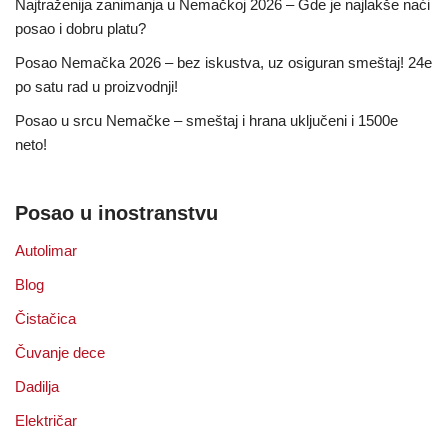
Najtraženija zanimanja u Nemačkoj 2026 – Gde je najlakše naći
posao i dobru platu?
Posao Nemačka 2026 – bez iskustva, uz osiguran smeštaj! 24e
po satu rad u proizvodnji!
Posao u srcu Nemačke – smeštaj i hrana uključeni i 1500e
neto!
Posao u inostranstvu
Autolimar
Blog
Čistačica
Čuvanje dece
Dadilja
Električar