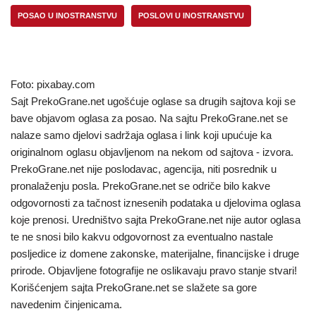
POSAO U INOSTRANSTVU
POSLOVI U INOSTRANSTVU
Foto: pixabay.com
Sajt PrekoGrane.net ugošćuje oglase sa drugih sajtova koji se
bave objavom oglasa za posao. Na sajtu PrekoGrane.net se
nalaze samo djelovi sadržaja oglasa i link koji upućuje ka
originalnom oglasu objavljenom na nekom od sajtova - izvora.
PrekoGrane.net nije poslodavac, agencija, niti posrednik u
pronalaženju posla. PrekoGrane.net se odriče bilo kakve
odgovornosti za tačnost iznesenih podataka u djelovima oglasa
koje prenosi. Uredništvo sajta PrekoGrane.net nije autor oglasa
te ne snosi bilo kakvu odgovornost za eventualno nastale
posljedice iz domene zakonske, materijalne, financijske i druge
prirode. Objavljene fotografije ne oslikavaju pravo stanje stvari!
Korišćenjem sajta PrekoGrane.net se slažete sa gore
navedenim činjenicama.