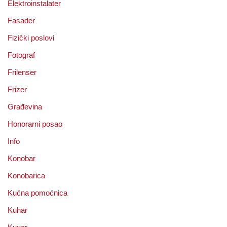
Elektroinstalater
Fasader
Fizički poslovi
Fotograf
Frilenser
Frizer
Građevina
Honorarni posao
Info
Konobar
Konobarica
Kućna pomoćnica
Kuhar