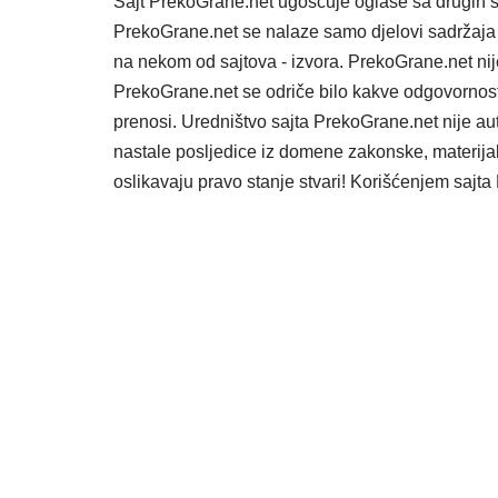
Sajt PrekoGrane.net ugošćuje oglase sa drugih s
PrekoGrane.net se nalaze samo djelovi sadržaja 
na nekom od sajtova - izvora. PrekoGrane.net nij
PrekoGrane.net se odriče bilo kakve odgovornost
prenosi. Uredništvo sajta PrekoGrane.net nije au
nastale posljedice iz domene zakonske, materijaln
oslikavaju pravo stanje stvari! Korišćenjem saj