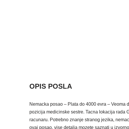
OPIS POSLA
Nemacka posao – Plata do 4000 evra – Veoma do
pozicija medicinske sestre. Tacna lokacija rad
racunaru. Potrebno znanje stranog jezika, nemac
ovaj posao, vise detalja mozete saznati u izvorn