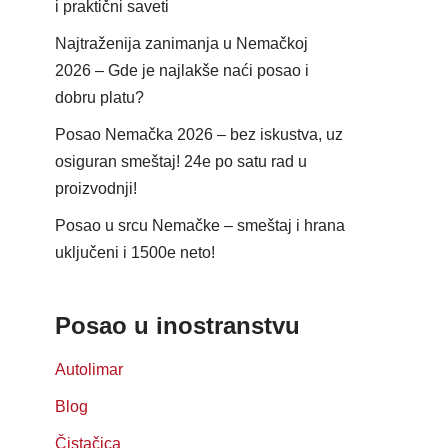
i praktični saveti
Najtraženija zanimanja u Nemačkoj
2026 – Gde je najlakše naći posao i
dobru platu?
Posao Nemačka 2026 – bez iskustva, uz
osiguran smeštaj! 24e po satu rad u
proizvodnji!
Posao u srcu Nemačke – smeštaj i hrana
uključeni i 1500e neto!
Posao u inostranstvu
Autolimar
Blog
Čistačica