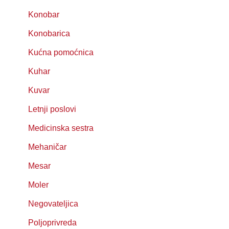
Konobar
Konobarica
Kućna pomoćnica
Kuhar
Kuvar
Letnji poslovi
Medicinska sestra
Mehaničar
Mesar
Moler
Negovateljica
Poljoprivreda