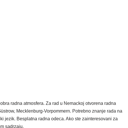
bra radna atmosfera. Za rad u Nemackoj otvorena radna
a Güstrow, Mecklenburg-Vorpommern. Potrebno znanje rada na
ki jezik. Besplatna radna odeca. Ako ste zainteresovani za
om sadrzaju.