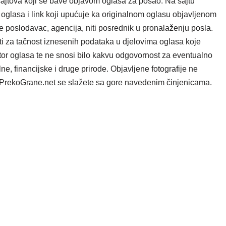
ajtova koji se bave objavom oglasa za posao. Na sajtu
oglasa i link koji upućuje ka originalnom oglasu objavljenom
e poslodavac, agencija, niti posrednik u pronalaženju posla.
i za tačnost iznesenih podataka u djelovima oglasa koje
tor oglasa te ne snosi bilo kakvu odgovornost za eventualno
e, financijske i druge prirode. Objavljene fotografije ne
ta PrekoGrane.net se slažete sa gore navedenim činjenicama.