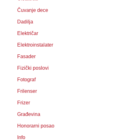
Čuvanje dece
Dadilja
Električar
Elektroinstalater
Fasader
Fizički poslovi
Fotograf
Frilenser
Frizer
Građevina
Honorarni posao
Info