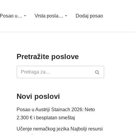
Posao u…
Vrsta posla…
Dodaj posao
Pretražite poslove
Novi poslovi
Posao u Austriji Stainach 2026: Neto
2.300 € i besplatan smeštaj
Učenje nemačkog jezika Najbolji resursi