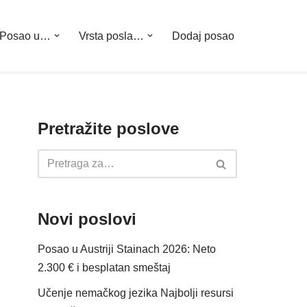
Posao u…
Vrsta posla…
Dodaj posao
Pretražite poslove
Novi poslovi
Posao u Austriji Stainach 2026: Neto
2.300 € i besplatan smeštaj
Učenje nemačkog jezika Najbolji resursi