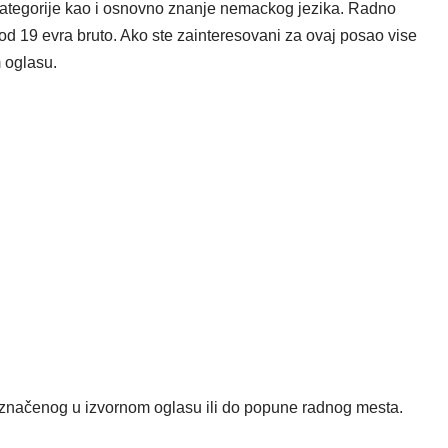
ategorije kao i osnovno znanje nemackog jezika. Radno
d 19 evra bruto. Ako ste zainteresovani za ovaj posao vise
 oglasu.
čenog u izvornom oglasu ili do popune radnog mesta.