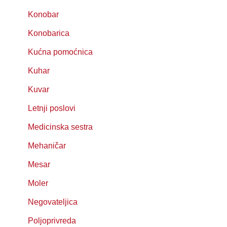
Konobar
Konobarica
Kućna pomoćnica
Kuhar
Kuvar
Letnji poslovi
Medicinska sestra
Mehaničar
Mesar
Moler
Negovateljica
Poljoprivreda