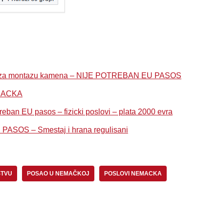
 za montazu kamena – NIJE POTREBAN EU PASOS
MACKA
ban EU pasos – fizicki poslovi – plata 2000 evra
OS – Smestaj i hrana regulisani
STVU
POSAO U NEMAČKOJ
POSLOVI NEMACKA