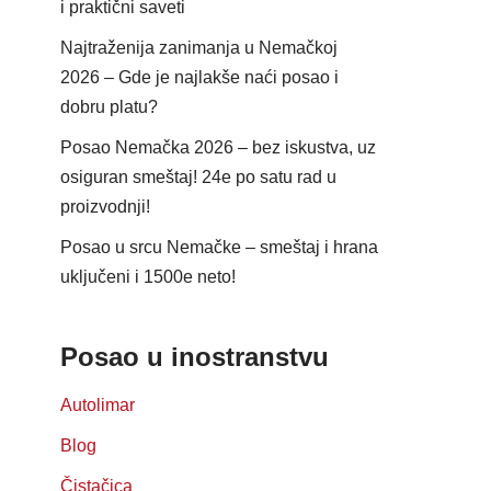
i praktični saveti
Najtraženija zanimanja u Nemačkoj
2026 – Gde je najlakše naći posao i
dobru platu?
Posao Nemačka 2026 – bez iskustva, uz
osiguran smeštaj! 24e po satu rad u
proizvodnji!
Posao u srcu Nemačke – smeštaj i hrana
uključeni i 1500e neto!
Posao u inostranstvu
Autolimar
Blog
Čistačica