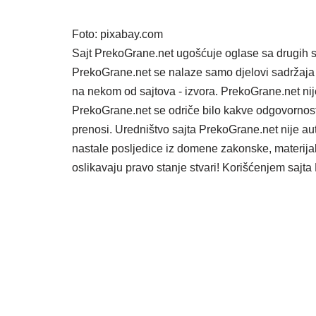
Foto: pixabay.com
Sajt PrekoGrane.net ugošćuje oglase sa drugih s
PrekoGrane.net se nalaze samo djelovi sadržaja 
na nekom od sajtova - izvora. PrekoGrane.net nij
PrekoGrane.net se odriče bilo kakve odgovornost
prenosi. Uredništvo sajta PrekoGrane.net nije au
nastale posljedice iz domene zakonske, materijaln
oslikavaju pravo stanje stvari! Korišćenjem saj