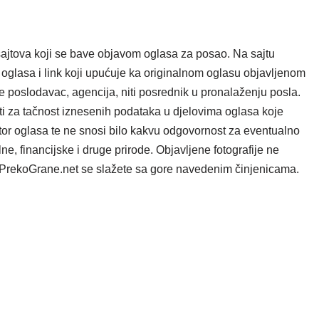
ajtova koji se bave objavom oglasa za posao. Na sajtu
oglasa i link koji upućuje ka originalnom oglasu objavljenom
e poslodavac, agencija, niti posrednik u pronalaženju posla.
i za tačnost iznesenih podataka u djelovima oglasa koje
tor oglasa te ne snosi bilo kakvu odgovornost za eventualno
e, financijske i druge prirode. Objavljene fotografije ne
ta PrekoGrane.net se slažete sa gore navedenim činjenicama.