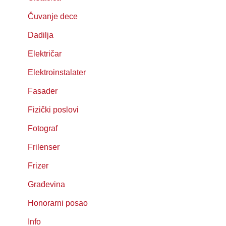
Čuvanje dece
Dadilja
Električar
Elektroinstalater
Fasader
Fizički poslovi
Fotograf
Frilenser
Frizer
Građevina
Honorarni posao
Info