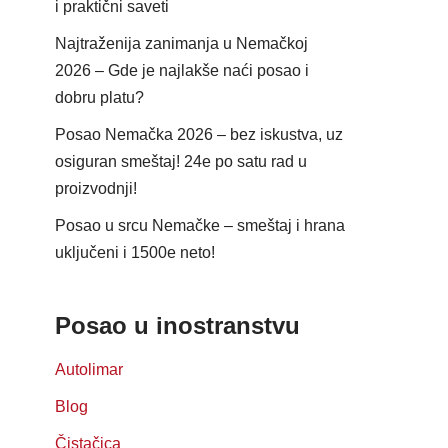
i praktični saveti
Najtraženija zanimanja u Nemačkoj
2026 – Gde je najlakše naći posao i
dobru platu?
Posao Nemačka 2026 – bez iskustva, uz
osiguran smeštaj! 24e po satu rad u
proizvodnji!
Posao u srcu Nemačke – smeštaj i hrana
uključeni i 1500e neto!
Posao u inostranstvu
Autolimar
Blog
Čistačica