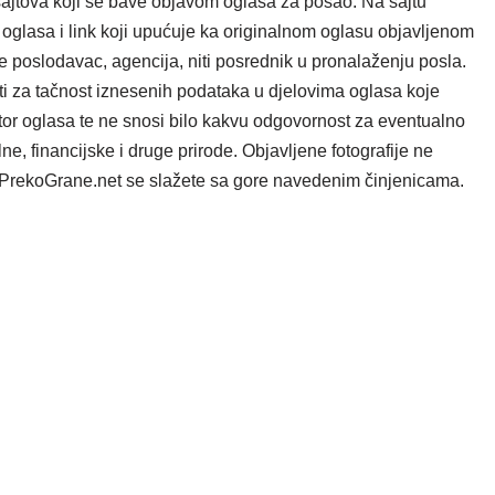
ajtova koji se bave objavom oglasa za posao. Na sajtu
oglasa i link koji upućuje ka originalnom oglasu objavljenom
e poslodavac, agencija, niti posrednik u pronalaženju posla.
i za tačnost iznesenih podataka u djelovima oglasa koje
tor oglasa te ne snosi bilo kakvu odgovornost za eventualno
e, financijske i druge prirode. Objavljene fotografije ne
ta PrekoGrane.net se slažete sa gore navedenim činjenicama.