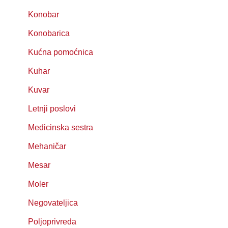
Konobar
Konobarica
Kućna pomoćnica
Kuhar
Kuvar
Letnji poslovi
Medicinska sestra
Mehaničar
Mesar
Moler
Negovateljica
Poljoprivreda