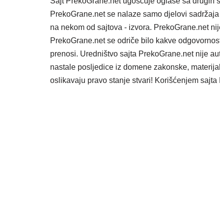
Sajt PrekoGrane.net ugošćuje oglase sa drugih s
PrekoGrane.net se nalaze samo djelovi sadržaja 
na nekom od sajtova - izvora. PrekoGrane.net nij
PrekoGrane.net se odriče bilo kakve odgovornost
prenosi. Uredništvo sajta PrekoGrane.net nije au
nastale posljedice iz domene zakonske, materijaln
oslikavaju pravo stanje stvari! Korišćenjem saj