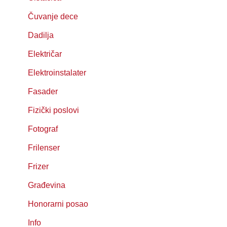
Čuvanje dece
Dadilja
Električar
Elektroinstalater
Fasader
Fizički poslovi
Fotograf
Frilenser
Frizer
Građevina
Honorarni posao
Info