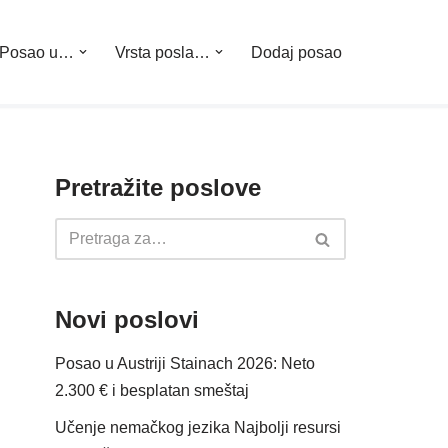
Posao u…
Vrsta posla…
Dodaj posao
Pretražite poslove
Novi poslovi
Posao u Austriji Stainach 2026: Neto
2.300 € i besplatan smeštaj
Učenje nemačkog jezika Najbolji resursi