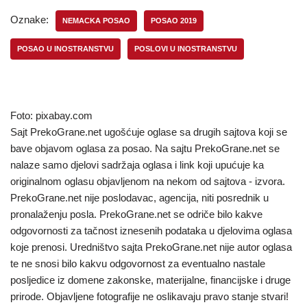
Oznake:
NEMACKA POSAO
POSAO 2019
POSAO U INOSTRANSTVU
POSLOVI U INOSTRANSTVU
Foto: pixabay.com
Sajt PrekoGrane.net ugošćuje oglase sa drugih sajtova koji se
bave objavom oglasa za posao. Na sajtu PrekoGrane.net se
nalaze samo djelovi sadržaja oglasa i link koji upućuje ka
originalnom oglasu objavljenom na nekom od sajtova - izvora.
PrekoGrane.net nije poslodavac, agencija, niti posrednik u
pronalaženju posla. PrekoGrane.net se odriče bilo kakve
odgovornosti za tačnost iznesenih podataka u djelovima oglasa
koje prenosi. Uredništvo sajta PrekoGrane.net nije autor oglasa
te ne snosi bilo kakvu odgovornost za eventualno nastale
posljedice iz domene zakonske, materijalne, financijske i druge
prirode. Objavljene fotografije ne oslikavaju pravo stanje stvari!