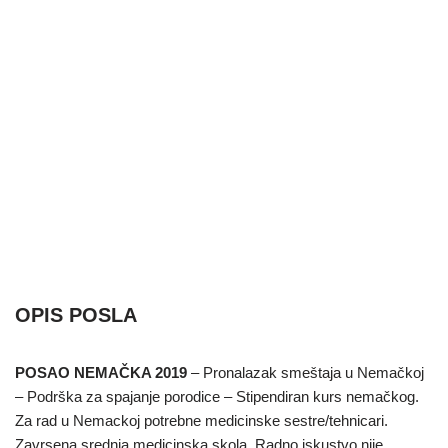
OPIS POSLA
POSAO NEMAČKA 2019
– Pronalazak smeštaja u Nemačkoj
– Podrška za spajanje porodice – Stipendiran kurs nemačkog.
Za rad u Nemackoj potrebne medicinske sestre/tehnicari.
Zavrsena srednja medicinska skola. Radno iskustvo nije