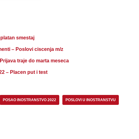
splatan smestaj
nti – Poslovi ciscenja m/z
java traje do marta meseca
 Placen put i test
POSAO INOSTRANSTVO 2022
POSLOVI U INOSTRANSTVU