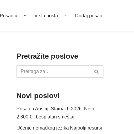
Posao u…
Vrsta posla…
Dodaj posao
Pretražite poslove
Novi poslovi
Posao u Austriji Stainach 2026: Neto
2.300 € i besplatan smeštaj
Učenje nemačkog jezika Najbolji resursi