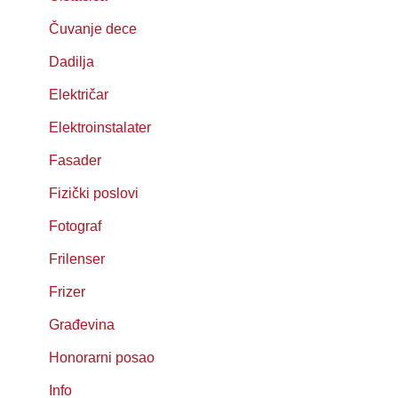
Čuvanje dece
Dadilja
Električar
Elektroinstalater
Fasader
Fizički poslovi
Fotograf
Frilenser
Frizer
Građevina
Honorarni posao
Info