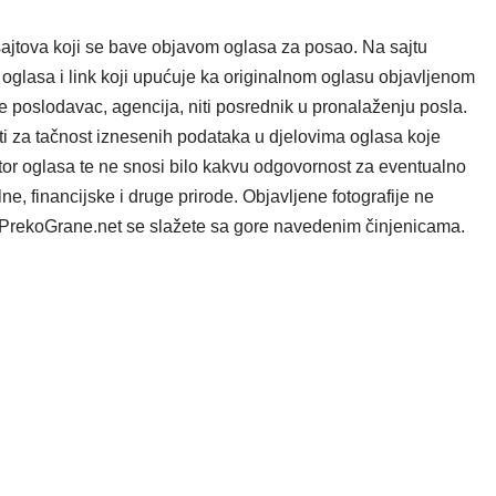
ajtova koji se bave objavom oglasa za posao. Na sajtu
oglasa i link koji upućuje ka originalnom oglasu objavljenom
e poslodavac, agencija, niti posrednik u pronalaženju posla.
i za tačnost iznesenih podataka u djelovima oglasa koje
tor oglasa te ne snosi bilo kakvu odgovornost za eventualno
e, financijske i druge prirode. Objavljene fotografije ne
ta PrekoGrane.net se slažete sa gore navedenim činjenicama.