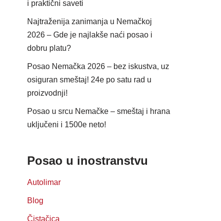
i praktični saveti
Najtraženija zanimanja u Nemačkoj
2026 – Gde je najlakše naći posao i
dobru platu?
Posao Nemačka 2026 – bez iskustva, uz
osiguran smeštaj! 24e po satu rad u
proizvodnji!
Posao u srcu Nemačke – smeštaj i hrana
uključeni i 1500e neto!
Posao u inostranstvu
Autolimar
Blog
Čistačica