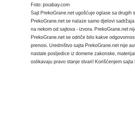
Foto: pixabay.com
Sajt PrekoGrane.net ugošćuje oglase sa drugih s
PrekoGrane.net se nalaze samo djelovi sadržaja 
na nekom od sajtova - izvora. PrekoGrane.net nij
PrekoGrane.net se odriče bilo kakve odgovornost
prenosi. Uredništvo sajta PrekoGrane.net nije au
nastale posljedice iz domene zakonske, materijaln
oslikavaju pravo stanje stvari! Korišćenjem saj