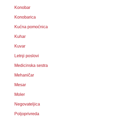
Konobar
Konobarica
Kućna pomoćnica
Kuhar
Kuvar
Letnji poslovi
Medicinska sestra
Mehaničar
Mesar
Moler
Negovateljica
Poljoprivreda