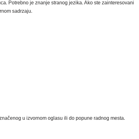
uca. Potrebno je znanje stranog jezika. Ako ste zainteresovani
ornom sadrzaju.
čenog u izvornom oglasu ili do popune radnog mesta.