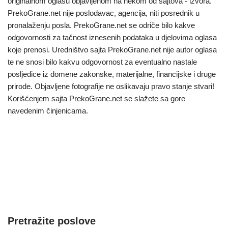
originalnom oglasu objavljenom na nekom od sajtova - izvora.
PrekoGrane.net nije poslodavac, agencija, niti posrednik u
pronalaženju posla. PrekoGrane.net se odriče bilo kakve
odgovornosti za tačnost iznesenih podataka u djelovima oglasa
koje prenosi. Uredništvo sajta PrekoGrane.net nije autor oglasa
te ne snosi bilo kakvu odgovornost za eventualno nastale
posljedice iz domene zakonske, materijalne, financijske i druge
prirode. Objavljene fotografije ne oslikavaju pravo stanje stvari!
Korišćenjem sajta PrekoGrane.net se slažete sa gore
navedenim činjenicama.
Pretražite poslove