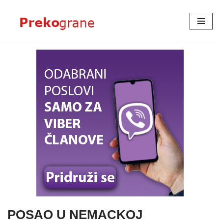
Skoči
na
sadržaj
POSAO U NEMACKOJ