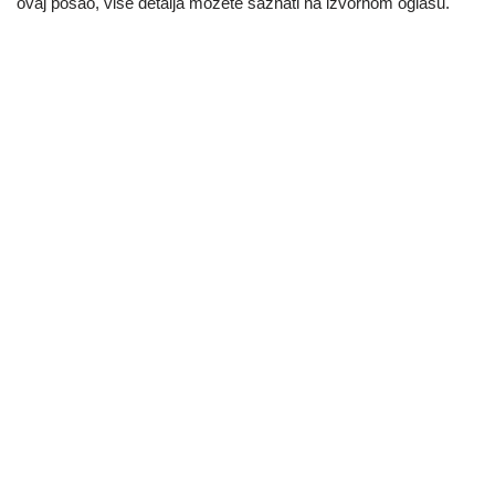
ovaj posao, vise detalja mozete saznati na izvornom oglasu.