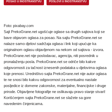
POSAO U INOSTRANSTVU
POSLOVI U INOSTRANSTVU
Foto: pixabay.com
Sajt PrekoGrane.net ugošćuje oglase sa drugih sajtova koji se
bave objavom oglasa za posao. Na sajtu PrekoGrane.net se
nalaze samo djelovi sadržaja oglasa i link koji upućuje ka
originalnom oglasu objavljenom na nekom od sajtova - izvora.
PrekoGrane.net nije poslodavac, agencija, niti posrednik u
pronalaženju posla. PrekoGrane.net se odriče bilo kakve
odgovornosti za tačnost iznesenih podataka u djelovima oglasa
koje prenosi. Uredništvo sajta PrekoGrane.net nije autor oglasa
te ne snosi bilo kakvu odgovornost za eventualno nastale
posljedice iz domene zakonske, materijalne, financijske i druge
prirode. Objavljene fotografije ne oslikavaju pravo stanje stvari!
Korišćenjem sajta PrekoGrane.net se slažete sa gore
navedenim činjenicama.