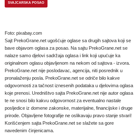
SVAJCARSKA POSAO
Foto: pixabay.com
Sajt PrekoGrane.net ugošćuje oglase sa drugih sajtova koji se
bave objavom oglasa za posao. Na sajtu PrekoGrane.net se
nalaze samo djelovi sadržaja oglasa i link koji upućuje ka
originalnom oglasu objavljenom na nekom od sajtova - izvora.
PrekoGrane.net nije poslodavac, agencija, niti posrednik u
pronalaženju posla. PrekoGrane.net se odriče bilo kakve
odgovornosti za tačnost iznesenih podataka u djelovima oglasa
koje prenosi. Uredništvo sajta PrekoGrane.net nije autor oglasa
te ne snosi bilo kakvu odgovornost za eventualno nastale
posljedice iz domene zakonske, materijalne, financijske i druge
prirode. Objavljene fotografije ne oslikavaju pravo stanje stvari!
Korišćenjem sajta PrekoGrane.net se slažete sa gore
navedenim činjenicama.