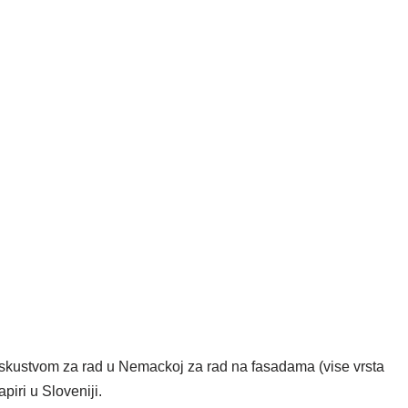
 iskustvom za rad u Nemackoj za rad na fasadama (vise vrsta
iri u Sloveniji.