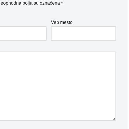
eophodna polja su označena
*
*
Veb mesto