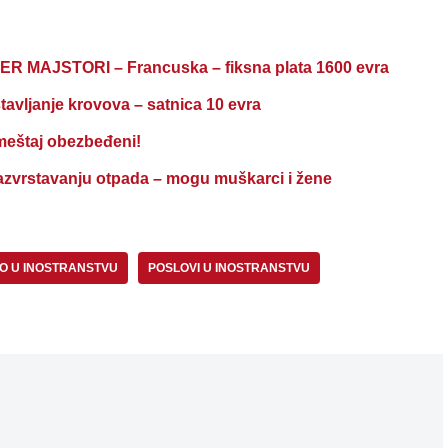
R MAJSTORI – Francuska – fiksna plata 1600 evra
janje krovova – satnica 10 evra
štaj obezbeđeni!
zvrstavanju otpada – mogu muškarci i žene
O U INOSTRANSTVU
POSLOVI U INOSTRANSTVU