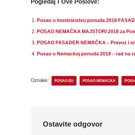
Pogledaj I Ove Poslove:
Posao u inostranstvu ponuda 2018 FASADE
POSAO NEMAČKA MAJSTORI 2018 za Postavl
POSAO FASADER NEMAČKA – Prevoz i sme
Posao u Nemackoj ponuda 2018 – rad na ra
Oznake:
POSAO EU
POSAO NEMACKA
POSA
Ostavite odgovor