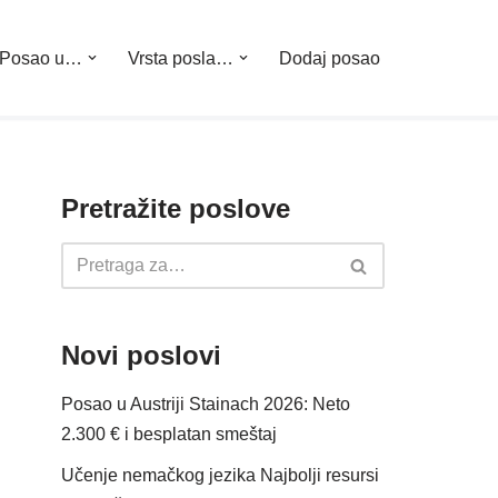
Posao u…
Vrsta posla…
Dodaj posao
Pretražite poslove
Novi poslovi
Posao u Austriji Stainach 2026: Neto
2.300 € i besplatan smeštaj
Učenje nemačkog jezika Najbolji resursi