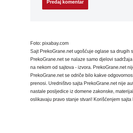
Foto: pixabay.com
Sajt PrekoGrane.net ugošćuje oglase sa drugih s
PrekoGrane.net se nalaze samo djelovi sadržaja 
na nekom od sajtova - izvora. PrekoGrane.net nij
PrekoGrane.net se odriče bilo kakve odgovornost
prenosi. Uredništvo sajta PrekoGrane.net nije au
nastale posljedice iz domene zakonske, materijaln
oslikavaju pravo stanje stvari! Korišćenjem saj