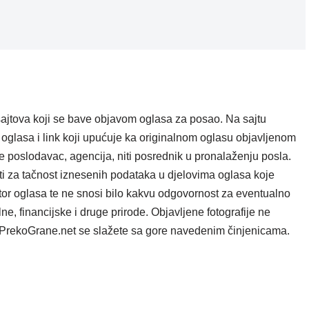
ajtova koji se bave objavom oglasa za posao. Na sajtu
oglasa i link koji upućuje ka originalnom oglasu objavljenom
e poslodavac, agencija, niti posrednik u pronalaženju posla.
i za tačnost iznesenih podataka u djelovima oglasa koje
tor oglasa te ne snosi bilo kakvu odgovornost za eventualno
e, financijske i druge prirode. Objavljene fotografije ne
ta PrekoGrane.net se slažete sa gore navedenim činjenicama.