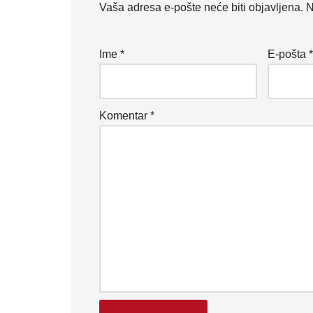
Vaša adresa e-pošte neće biti objavljena.
N
Ime
*
E-pošta
Komentar
*