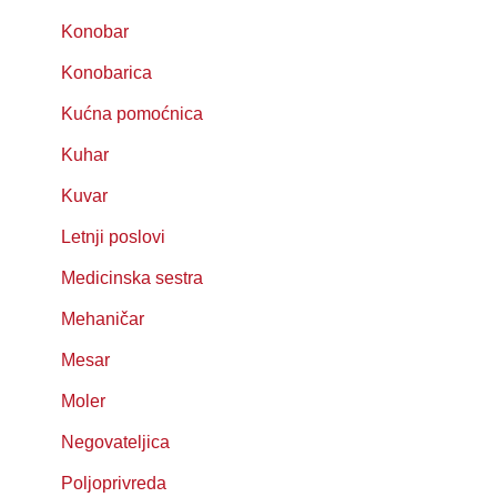
Konobar
Konobarica
Kućna pomoćnica
Kuhar
Kuvar
Letnji poslovi
Medicinska sestra
Mehaničar
Mesar
Moler
Negovateljica
Poljoprivreda