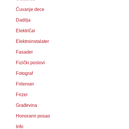
Čuvanje dece
Dadilja
Električar
Elektroinstalater
Fasader
Fizički poslovi
Fotograf
Frilenser
Frizer
Građevina
Honorarni posao
Info