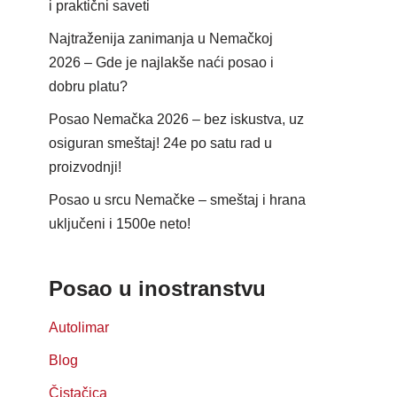
i praktični saveti
Najtraženija zanimanja u Nemačkoj
2026 – Gde je najlakše naći posao i
dobru platu?
Posao Nemačka 2026 – bez iskustva, uz
osiguran smeštaj! 24e po satu rad u
proizvodnji!
Posao u srcu Nemačke – smeštaj i hrana
uključeni i 1500e neto!
Posao u inostranstvu
Autolimar
Blog
Čistačica