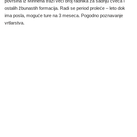
površina iz Minhena traži veči broj radnika za sadnju cveća i
ostalih žbunastih formacija. Radi se period proleće – leto dok
ima posla, moguće ture na 3 meseca. Pogodno poznavanje
vrtlarstva.