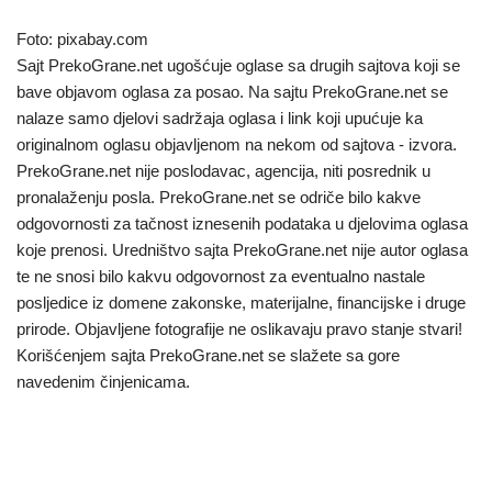
Foto: pixabay.com
Sajt PrekoGrane.net ugošćuje oglase sa drugih sajtova koji se
bave objavom oglasa za posao. Na sajtu PrekoGrane.net se
nalaze samo djelovi sadržaja oglasa i link koji upućuje ka
originalnom oglasu objavljenom na nekom od sajtova - izvora.
PrekoGrane.net nije poslodavac, agencija, niti posrednik u
pronalaženju posla. PrekoGrane.net se odriče bilo kakve
odgovornosti za tačnost iznesenih podataka u djelovima oglasa
koje prenosi. Uredništvo sajta PrekoGrane.net nije autor oglasa
te ne snosi bilo kakvu odgovornost za eventualno nastale
posljedice iz domene zakonske, materijalne, financijske i druge
prirode. Objavljene fotografije ne oslikavaju pravo stanje stvari!
Korišćenjem sajta PrekoGrane.net se slažete sa gore
navedenim činjenicama.